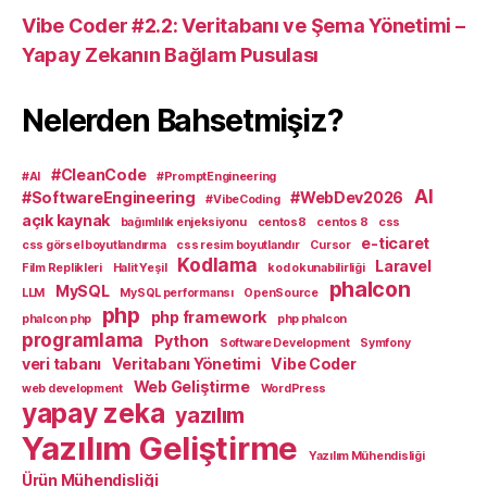
Vibe Coder #2.2: Veritabanı ve Şema Yönetimi –
Yapay Zekanın Bağlam Pusulası
Nelerden Bahsetmişiz?
#CleanCode
#AI
#PromptEngineering
AI
#SoftwareEngineering
#WebDev2026
#VibeCoding
açık kaynak
bağımlılık enjeksiyonu
centos8
centos 8
css
e-ticaret
css görsel boyutlandırma
css resim boyutlandır
Cursor
Kodlama
Laravel
Film Replikleri
Halit Yeşil
kod okunabilirliği
phalcon
MySQL
LLM
MySQL performansı
OpenSource
php
php framework
phalcon php
php phalcon
programlama
Python
Software Development
Symfony
veri tabanı
Veritabanı Yönetimi
Vibe Coder
Web Geliştirme
web development
WordPress
yapay zeka
yazılım
Yazılım Geliştirme
Yazılım Mühendisliği
Ürün Mühendisliği