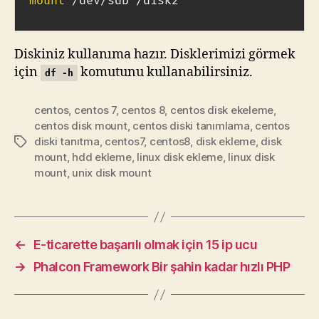
mount
 /dev/sdb /disk2
Diskiniz kullanıma hazır. Disklerimizi görmek
için
komutunu kullanabilirsiniz.
df -h
centos
,
centos 7
,
centos 8
,
centos disk ekeleme
,
centos disk mount
,
centos diski tanımlama
,
centos
diski tanıtma
,
centos7
,
centos8
,
disk ekleme
,
disk
Etiketler
mount
,
hdd ekleme
,
linux disk ekleme
,
linux disk
mount
,
unix disk mount
←
E-ticarette başarılı olmak için 15 ip ucu
→
Phalcon Framework Bir şahin kadar hızlı PHP