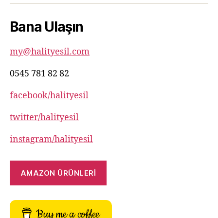
82
Bana Ulaşın
82
my@halityesil.com
0545 781 82 82
facebook/halityesil
twitter/halityesil
instagram/halityesil
AMAZON ÜRÜNLERİ
Buy me a coffee