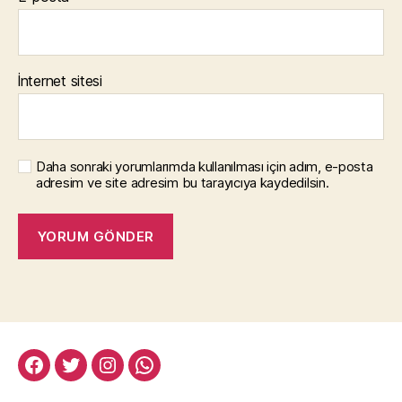
İnternet sitesi
Daha sonraki yorumlarımda kullanılması için adım, e-posta
adresim ve site adresim bu tarayıcıya kaydedilsin.
facebook:halityesil
twitter:halityesil
instagram:halityesil
whatsapp:0545
781