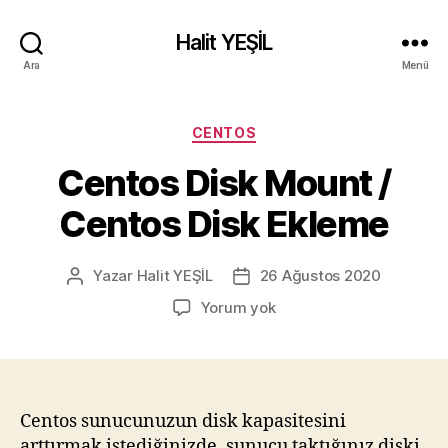
Halit YEŞİL
Ara
Menü
Kategoriler
CENTOS
Centos Disk Mount /
Centos Disk Ekleme
Yazar
Halit YEŞİL
26 Ağustos 2020
Yazının
Yazı
yazarı
tarihi
Centos
Yorum yok
Disk
Mount
/
Centos
Disk
Centos sunucunuzun disk kapasitesini
Ekleme
arttırmak istediğinizde, sunucu taktığınız diski