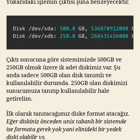
Yukarıdaki işlemin çıktısı şuna benzeyecektir.
Disk /dev/sda: 
500.0
 GB, 
536870912000
 byt
Disk /dev/sdb: 
250.0
 GB, 
268435456000
 by
Çıktı sonucuna göre sistemimizde 500GB ve
250GB olmak üzere ik adet diskimiz var. Şu
anda sadece 500GB olan disk tanımlı ve
kullanılabilir durumda. 250GB olan diskimizi
sunucumuza tanıtıp kullanılabilir hale
getirelim.
İlk olarak tanıtacağımız diske format atacağız.
Eğer diskiniz önceden unix tabanlı bir sistemde
ise formata gerek yok yani elinideki bir yedek
diski olabilir vs.