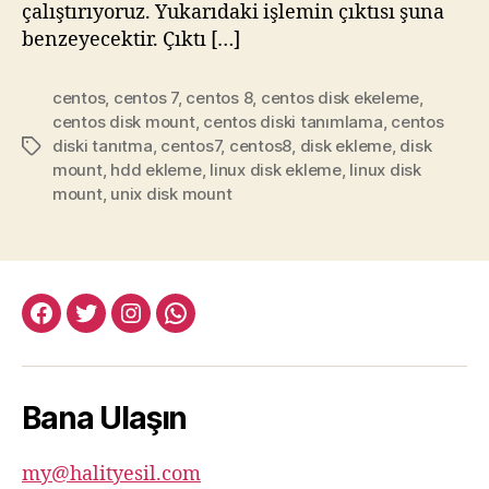
çalıştırıyoruz. Yukarıdaki işlemin çıktısı şuna
benzeyecektir. Çıktı […]
centos
,
centos 7
,
centos 8
,
centos disk ekeleme
,
centos disk mount
,
centos diski tanımlama
,
centos
diski tanıtma
,
centos7
,
centos8
,
disk ekleme
,
disk
Etiketler
mount
,
hdd ekleme
,
linux disk ekleme
,
linux disk
mount
,
unix disk mount
facebook:halityesil
twitter:halityesil
instagram:halityesil
whatsapp:0545
781
82
Bana Ulaşın
82
my@halityesil.com