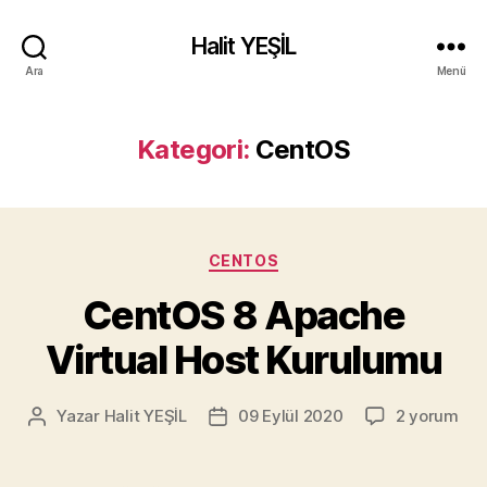
Halit YEŞİL
Ara
Menü
Kategori:
CentOS
Kategoriler
CENTOS
CentOS 8 Apache
Virtual Host Kurulumu
CentOS
Yazar
Halit YEŞİL
09 Eylül 2020
2 yorum
Yazının
Yazı
8
yazarı
tarihi
Apache
Virtual