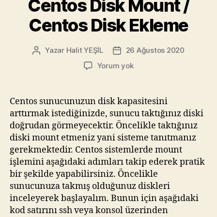
Centos Disk Mount /
Centos Disk Ekleme
Yazar
Halit YEŞİL
26 Ağustos 2020
Yazının
Yazı
yazarı
tarihi
Centos
Yorum yok
Disk
Mount
/
Centos sunucunuzun disk kapasitesini
Centos
arttırmak istediğinizde, sunucu taktığınız diski
Disk
doğrudan görmeyecektir. Öncelikle taktığınız
Ekleme
diski mount etmeniz yani sisteme tanıtmanız
gerekmektedir. Centos sistemlerde mount
işlemini aşağıdaki adımları takip ederek pratik
bir şekilde yapabilirsiniz. Öncelikle
sunucunuza takmış olduğunuz diskleri
inceleyerek başlayalım. Bunun için aşağıdaki
kod satırını ssh veya konsol üzerinden