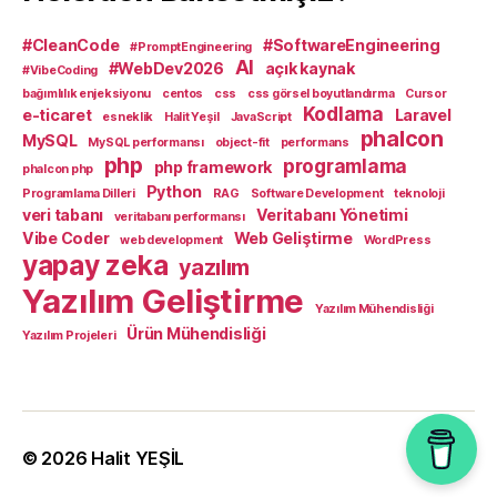
#CleanCode
#SoftwareEngineering
#PromptEngineering
AI
#WebDev2026
açık kaynak
#VibeCoding
bağımlılık enjeksiyonu
centos
css
css görsel boyutlandırma
Cursor
Kodlama
e-ticaret
Laravel
esneklik
Halit Yeşil
JavaScript
phalcon
MySQL
MySQL performansı
object-fit
performans
php
programlama
php framework
phalcon php
Python
Programlama Dilleri
RAG
Software Development
teknoloji
veri tabanı
Veritabanı Yönetimi
veritabanı performansı
Vibe Coder
Web Geliştirme
web development
WordPress
yapay zeka
yazılım
Yazılım Geliştirme
Yazılım Mühendisliği
Ürün Mühendisliği
Yazılım Projeleri
© 2026
Halit YEŞİL
Yukarı
↑