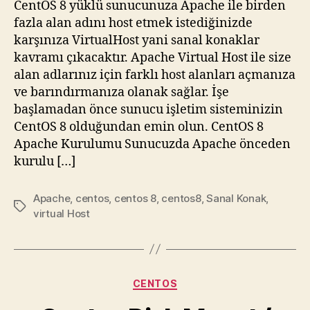
CentOS 8 yüklü sunucunuza Apache ile birden
Host
fazla alan adını host etmek istediğinizde
Kurulumu
karşınıza VirtualHost yani sanal konaklar
için
kavramı çıkacaktır. Apache Virtual Host ile size
alan adlarınız için farklı host alanları açmanıza
ve barındırmanıza olanak sağlar. İşe
başlamadan önce sunucu işletim sisteminizin
CentOS 8 olduğundan emin olun. CentOS 8
Apache Kurulumu Sunucuzda Apache önceden
kurulu […]
Apache
,
centos
,
centos 8
,
centos8
,
Sanal Konak
,
Etiketler
virtual Host
Kategoriler
CENTOS