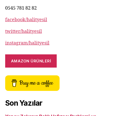
0545 781 82 82
facebook/halityesil
twitter/halityesil
instagram/halityesil
AMAZON ÜRÜNLERİ
Buy me a coffee
Son Yazılar