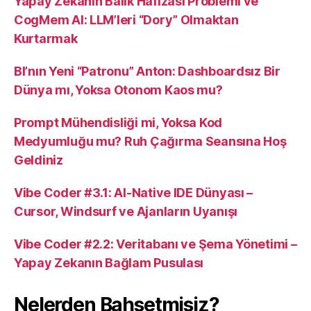
Yapay Zekanın Balık Hafızası Problemi ve
CogMem AI: LLM’leri “Dory” Olmaktan
Kurtarmak
BI’nın Yeni “Patronu” Anton: Dashboardsız Bir
Dünya mı, Yoksa Otonom Kaos mu?
Prompt Mühendisliği mi, Yoksa Kod
Medyumluğu mu? Ruh Çağırma Seansına Hoş
Geldiniz
Vibe Coder #3.1: AI-Native IDE Dünyası –
Cursor, Windsurf ve Ajanların Uyanışı
Vibe Coder #2.2: Veritabanı ve Şema Yönetimi –
Yapay Zekanın Bağlam Pusulası
Nelerden Bahsetmişiz?