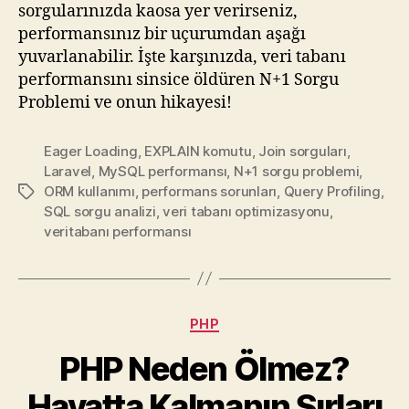
sorgularınızda kaosa yer verirseniz,
performansınız bir uçurumdan aşağı
yuvarlanabilir. İşte karşınızda, veri tabanı
performansını sinsice öldüren N+1 Sorgu
Problemi ve onun hikayesi!
Eager Loading
,
EXPLAIN komutu
,
Join sorguları
,
Laravel
,
MySQL performansı
,
N+1 sorgu problemi
,
ORM kullanımı
,
performans sorunları
,
Query Profiling
,
Etiketler
SQL sorgu analizi
,
veri tabanı optimizasyonu
,
veritabanı performansı
Kategoriler
PHP
PHP Neden Ölmez?
Hayatta Kalmanın Sırları