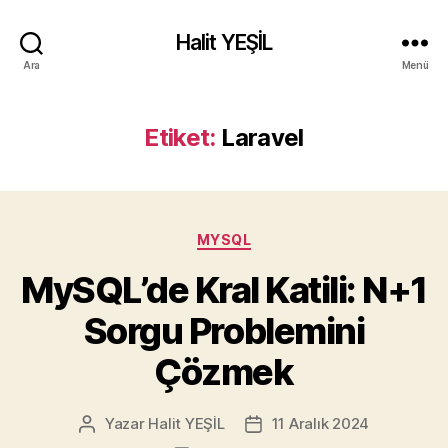
Halit YEŞİL
Ara
Menü
Etiket:
Laravel
Kategoriler
MYSQL
MySQL’de Kral Katili: N+1
Sorgu Problemini
Çözmek
Yazar
Halit YEŞİL
11 Aralık 2024
Yazının
Yazı
yazarı
tarihi