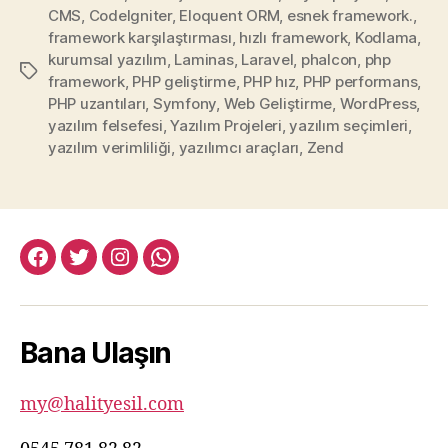
CMS
,
CodeIgniter
,
Eloquent ORM
,
esnek framework.
,
framework karşılaştırması
,
hızlı framework
,
Kodlama
,
kurumsal yazılım
,
Laminas
,
Laravel
,
phalcon
,
php
Etiketler
framework
,
PHP geliştirme
,
PHP hız
,
PHP performans
,
PHP uzantıları
,
Symfony
,
Web Geliştirme
,
WordPress
,
yazılım felsefesi
,
Yazılım Projeleri
,
yazılım seçimleri
,
yazılım verimliliği
,
yazılımcı araçları
,
Zend
facebook:halityesil
twitter:halityesil
instagram:halityesil
whatsapp:0545
781
82
Bana Ulaşın
82
my@halityesil.com