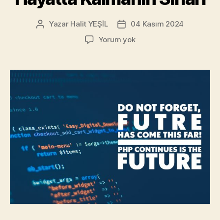
Yazar
Halit YEŞİL
04 Kasım 2024
Yazının
Yazı
yazarı
tarihi
PHP
Yorum yok
Neden
Ölmez?
Hayatta
Kalmanın
Sırları