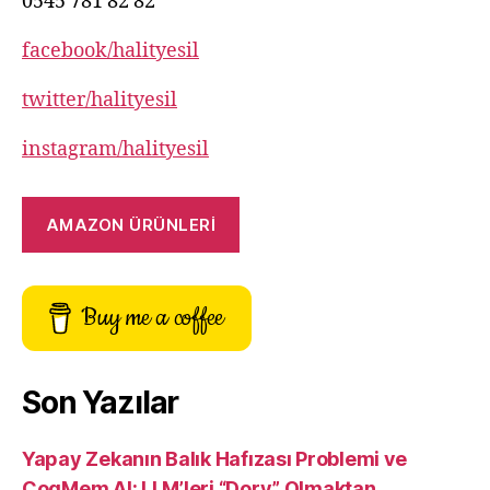
0545 781 82 82
facebook/halityesil
twitter/halityesil
instagram/halityesil
AMAZON ÜRÜNLERİ
Buy me a coffee
Son Yazılar
Yapay Zekanın Balık Hafızası Problemi ve
CogMem AI: LLM’leri “Dory” Olmaktan