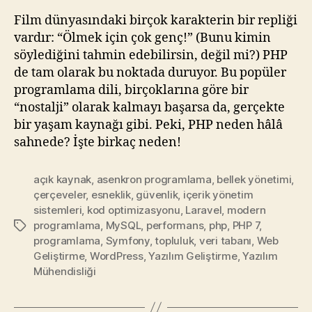
Film dünyasındaki birçok karakterin bir repliği
vardır: “Ölmek için çok genç!” (Bunu kimin
söylediğini tahmin edebilirsin, değil mi?) PHP
de tam olarak bu noktada duruyor. Bu popüler
programlama dili, birçoklarına göre bir
“nostalji” olarak kalmayı başarsa da, gerçekte
bir yaşam kaynağı gibi. Peki, PHP neden hâlâ
sahnede? İşte birkaç neden!
açık kaynak
,
asenkron programlama
,
bellek yönetimi
,
çerçeveler
,
esneklik
,
güvenlik
,
içerik yönetim
sistemleri
,
kod optimizasyonu
,
Laravel
,
modern
programlama
,
MySQL
,
performans
,
php
,
PHP 7
,
Etiketler
programlama
,
Symfony
,
topluluk
,
veri tabanı
,
Web
Geliştirme
,
WordPress
,
Yazılım Geliştirme
,
Yazılım
Mühendisliği