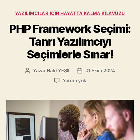
Kategoriler
YAZILIMCILAR İÇIN HAYATTA KALMA KILAVUZU
PHP Framework Seçimi:
Tanrı Yazılımcıyı
Seçimlerle Sınar!
Yazar
Halit YEŞİL
01 Ekim 2024
Yazının
Yazı
yazarı
tarihi
PHP
Yorum yok
Framework
Seçimi:
Tanrı
Yazılımcıyı
Seçimlerle
Sınar!