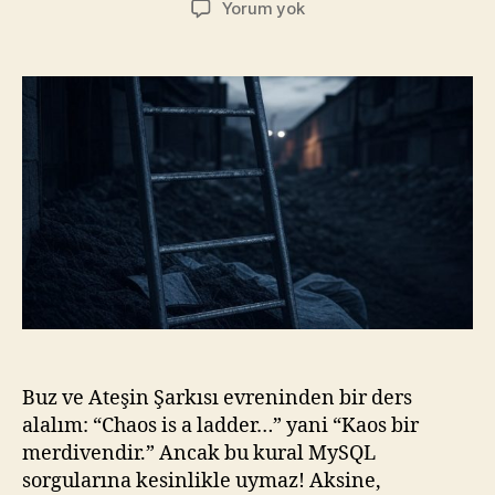
MySQL’de
Yorum yok
Kral
Katili:
N+1
Sorgu
Problemini
Çözmek
Buz ve Ateşin Şarkısı evreninden bir ders
alalım: “Chaos is a ladder…” yani “Kaos bir
merdivendir.” Ancak bu kural MySQL
sorgularına kesinlikle uymaz! Aksine,