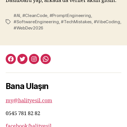
Dashboard yap, arkada da veriler aksın gitsin.”
#AI
,
#CleanCode
,
#PromptEngineering
,
#SoftwareEngineering
,
#TechMistakes
,
#VibeCoding
,
Etiketler
#WebDev2026
facebook:halityesil
twitter:halityesil
instagram:halityesil
whatsapp:0545
781
82
Bana Ulaşın
82
my@halityesil.com
0545 781 82 82
facebook/halityesil