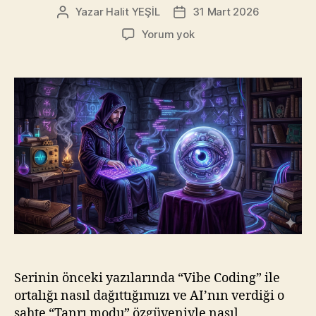
Yazar
Halit YEŞİL
31 Mart 2026
Yazının
Yazı
yazarı
tarihi
Prompt
Yorum yok
Mühendisliği
mi,
Yoksa
Kod
Medyumluğu
mu?
Ruh
Çağırma
Seansına
Hoş
Geldiniz
Serinin önceki yazılarında “Vibe Coding” ile
ortalığı nasıl dağıttığımızı ve AI’nın verdiği o
sahte “Tanrı modu” özgüveniyle nasıl