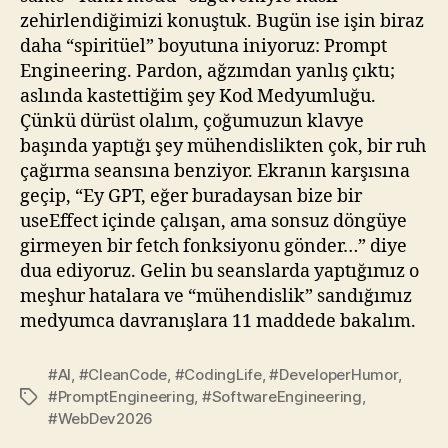
zehirlendiğimizi konuştuk. Bugün ise işin biraz
daha “spiritüel” boyutuna iniyoruz: Prompt
Engineering. Pardon, ağzımdan yanlış çıktı;
aslında kastettiğim şey Kod Medyumluğu.
Çünkü dürüst olalım, çoğumuzun klavye
başında yaptığı şey mühendislikten çok, bir ruh
çağırma seansına benziyor. Ekranın karşısına
geçip, “Ey GPT, eğer buradaysan bize bir
useEffect içinde çalışan, ama sonsuz döngüye
girmeyen bir fetch fonksiyonu gönder…” diye
dua ediyoruz. Gelin bu seanslarda yaptığımız o
meşhur hatalara ve “mühendislik” sandığımız
medyumca davranışlara 11 maddede bakalım.
#AI
,
#CleanCode
,
#CodingLife
,
#DeveloperHumor
,
#PromptEngineering
,
#SoftwareEngineering
,
Etiketler
#WebDev2026