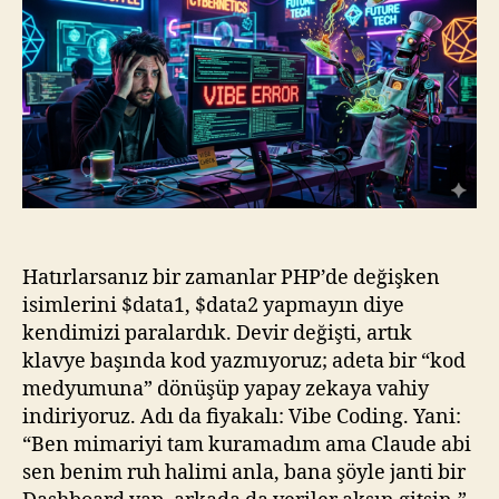
Sanatı:
“Abi
Vibe’ı
Verdim,
Gerisi
Claude’da”
Hatırlarsanız bir zamanlar PHP’de değişken
isimlerini $data1, $data2 yapmayın diye
kendimizi paralardık. Devir değişti, artık
klavye başında kod yazmıyoruz; adeta bir “kod
medyumuna” dönüşüp yapay zekaya vahiy
indiriyoruz. Adı da fiyakalı: Vibe Coding. Yani:
“Ben mimariyi tam kuramadım ama Claude abi
sen benim ruh halimi anla, bana şöyle janti bir