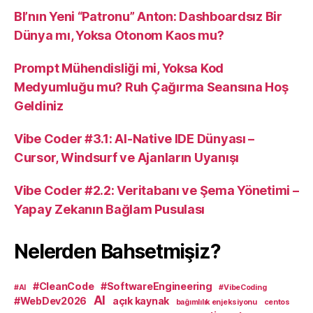
BI’nın Yeni “Patronu” Anton: Dashboardsız Bir
Dünya mı, Yoksa Otonom Kaos mu?
Prompt Mühendisliği mi, Yoksa Kod
Medyumluğu mu? Ruh Çağırma Seansına Hoş
Geldiniz
Vibe Coder #3.1: AI-Native IDE Dünyası –
Cursor, Windsurf ve Ajanların Uyanışı
Vibe Coder #2.2: Veritabanı ve Şema Yönetimi –
Yapay Zekanın Bağlam Pusulası
Nelerden Bahsetmişiz?
#CleanCode
#SoftwareEngineering
#AI
#VibeCoding
AI
#WebDev2026
açık kaynak
bağımlılık enjeksiyonu
centos