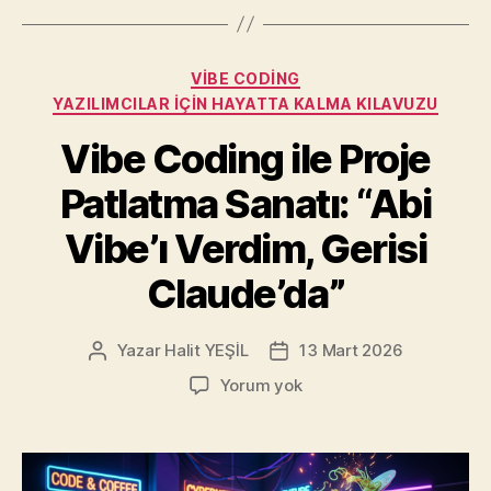
Kategoriler
VIBE CODING
YAZILIMCILAR İÇIN HAYATTA KALMA KILAVUZU
Vibe Coding ile Proje
Patlatma Sanatı: “Abi
Vibe’ı Verdim, Gerisi
Claude’da”
Yazar
Halit YEŞİL
13 Mart 2026
Yazının
Yazı
yazarı
tarihi
Vibe
Yorum yok
Coding
ile
Proje
Patlatma