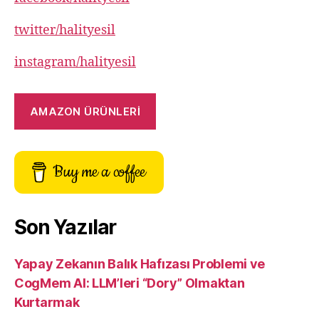
twitter/halityesil
instagram/halityesil
AMAZON ÜRÜNLERİ
Buy me a coffee
Son Yazılar
Yapay Zekanın Balık Hafızası Problemi ve
CogMem AI: LLM’leri “Dory” Olmaktan
Kurtarmak