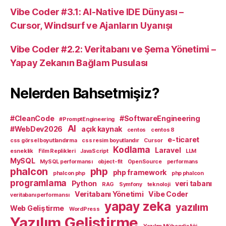
Vibe Coder #3.1: AI-Native IDE Dünyası –
Cursor, Windsurf ve Ajanların Uyanışı
Vibe Coder #2.2: Veritabanı ve Şema Yönetimi –
Yapay Zekanın Bağlam Pusulası
Nelerden Bahsetmişiz?
#CleanCode
#SoftwareEngineering
#PromptEngineering
AI
#WebDev2026
açık kaynak
centos
centos 8
e-ticaret
css görsel boyutlandırma
css resim boyutlandır
Cursor
Kodlama
Laravel
esneklik
Film Replikleri
JavaScript
LLM
MySQL
MySQL performansı
object-fit
OpenSource
performans
phalcon
php
php framework
phalcon php
php phalcon
programlama
Python
veri tabanı
RAG
Symfony
teknoloji
Veritabanı Yönetimi
Vibe Coder
veritabanı performansı
yapay zeka
yazılım
Web Geliştirme
WordPress
Yazılım Geliştirme