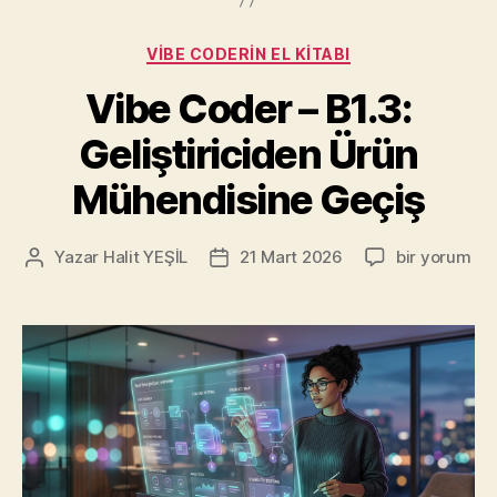
Kategoriler
VIBE CODERIN EL KITABI
Vibe Coder – B1.3:
Geliştiriciden Ürün
Mühendisine Geçiş
Vibe
Yazar
Halit YEŞİL
21 Mart 2026
bir yorum
Yazının
Yazı
Coder
yazarı
tarihi
–
B1.3:
Geliştiricide
Ürün
Mühendisine
Geçiş
için