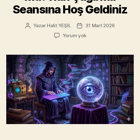
Seansına Hoş Geldiniz
Yazar
Halit YEŞİL
31 Mart 2026
Yazının
Yazı
yazarı
tarihi
Prompt
Yorum yok
Mühendisliği
mi,
Yoksa
Kod
Medyumluğu
mu?
Ruh
Çağırma
Seansına
Hoş
Geldiniz