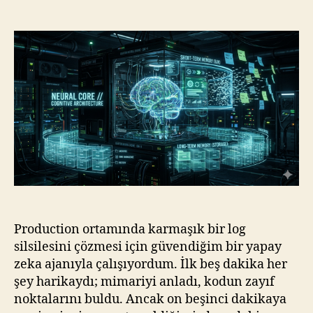
Zekanın
Balık
Hafızası
Problemi
ve
CogMem
AI:
LLM’leri
“Dory”
Olmaktan
Kurtarmak
Production ortamında karmaşık bir log
silsilesini çözmesi için güvendiğim bir yapay
zeka ajanıyla çalışıyordum. İlk beş dakika her
şey harikaydı; mimariyi anladı, kodun zayıf
noktalarını buldu. Ancak on beşinci dakikaya