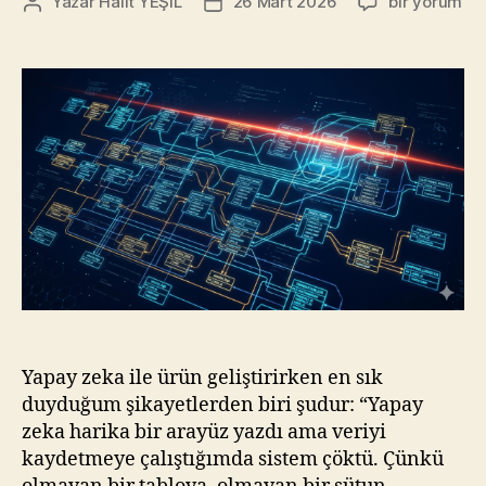
Vibe
Yazar
Halit YEŞİL
26 Mart 2026
bir yorum
Yazının
Yazı
Coder
yazarı
tarihi
#2.2:
Veritabanı
ve
Şema
Yönetimi
–
Yapay
Zekanın
Bağlam
Pusulası
için
Yapay zeka ile ürün geliştirirken en sık
duyduğum şikayetlerden biri şudur: “Yapay
zeka harika bir arayüz yazdı ama veriyi
kaydetmeye çalıştığımda sistem çöktü. Çünkü