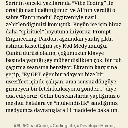
Serinin önceki yazılarında “Vibe Coding” ile
ortalığı nasıl dağıttığımızı ve AI’nın verdiği o
sahte “Tanrı modu” özgüveniyle nasıl
zehirlendiğimizi konuştuk. Bugün ise işin biraz
daha “spiritüel” boyutuna iniyoruz: Prompt
Engineering. Pardon, ağzımdan yanlış çıktı;
aslında kastettiğim şey Kod Medyumluğu.
Çünkü dürüst olalım, çoğumuzun klavye
başında yaptığı şey mühendislikten çok, bir ruh
çağırma seansına benziyor. Ekranın karşısına
geçip, “Ey GPT, eğer buradaysan bize bir
useEffect içinde çalışan, ama sonsuz döngüye
girmeyen bir fetch fonksiyonu gönder…” diye
dua ediyoruz. Gelin bu seanslarda yaptığımız o
meşhur hatalara ve “mühendislik” sandığımız
medyumca davranışlara 11 maddede bakalım.
#AI
,
#CleanCode
,
#CodingLife
,
#DeveloperHumor
,