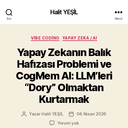
Halit YEŞİL
Ara
Menü
Kategoriler
VIBE CODING
YAPAY ZEKA / AI
Yapay Zekanın Balık
Hafızası Problemi ve
CogMem AI: LLM’leri
“Dory” Olmaktan
Kurtarmak
Yazar
Halit YEŞİL
06 Nisan 2026
Yazının
Yazı
yazarı
tarihi
Yapay
Yorum yok