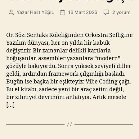
Vibe
Yazar
Halit YEŞİL
16 Mart 2026
2 yorum
Yazının
Yazı
Coder
yazarı
tarihi
El
Kitabı:
Ön Söz: Sentaks Köleliğinden Orkestra Şefliğine
Sentaksın
Yazılım dünyası, her on yılda bir kabuk
Ölümü,
değiştirir. Bir zamanlar delikli kartlarla
Orkestrasy
boğuşanlar, assembler yazanlara “modern”
Doğuşu
gözüyle bakıyordu. Sonra yüksek seviyeli diller
için
geldi, ardından framework çılgınlığı başladı.
Bugün ise başka bir eşikteyiz: Vibe Coding çağı.
Bu el kitabı, sadece yeni bir araç setini değil,
bir zihniyet devrimini anlatıyor. Artık mesele
[…]