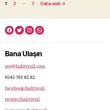
Yazı
…
1
2
7
Daha eski
→
sayfalaması
facebook:halityesil
twitter:halityesil
instagram:halityesil
whatsapp:0545
781
82
Bana Ulaşın
82
my@halityesil.com
0545 781 82 82
facebook/halityesil
twitter/halityesil