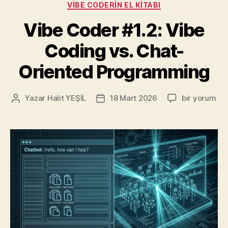
Kategoriler
VIBE CODERIN EL KITABI
Vibe Coder #1.2: Vibe
Coding vs. Chat-
Oriented Programming
Vibe
Yazar
Halit YEŞİL
18 Mart 2026
bir yorum
Yazının
Yazı
Coder
yazarı
tarihi
#1.2:
Vibe
Coding
vs.
Chat-
Oriented
Programmin
için