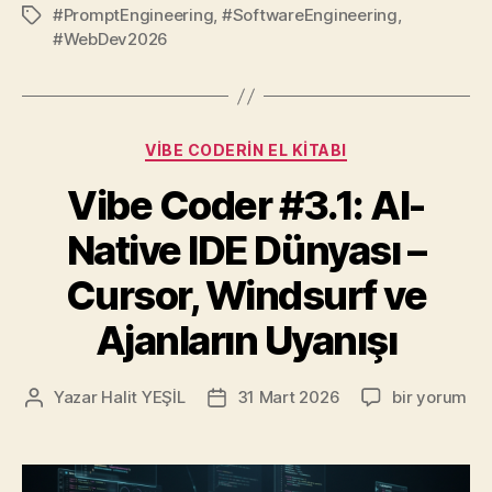
#PromptEngineering
,
#SoftwareEngineering
,
Etiketler
#WebDev2026
Kategoriler
VIBE CODERIN EL KITABI
Vibe Coder #3.1: AI-
Native IDE Dünyası –
Cursor, Windsurf ve
Ajanların Uyanışı
Vibe
Yazar
Halit YEŞİL
31 Mart 2026
bir yorum
Yazının
Yazı
Coder
yazarı
tarihi
#3.1:
AI-