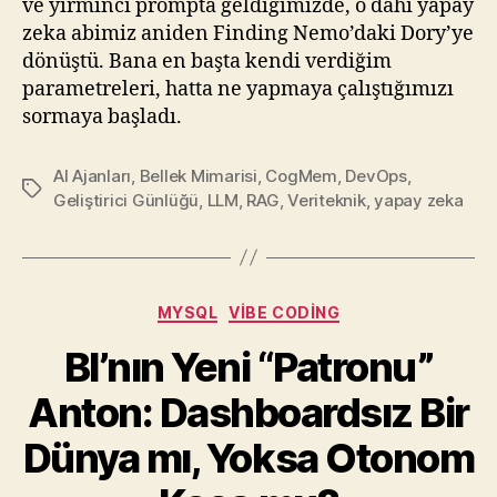
ve yirminci prompta geldiğimizde, o dahi yapay
zeka abimiz aniden Finding Nemo’daki Dory’ye
dönüştü. Bana en başta kendi verdiğim
parametreleri, hatta ne yapmaya çalıştığımızı
sormaya başladı.
AI Ajanları
,
Bellek Mimarisi
,
CogMem
,
DevOps
,
Etiketler
Geliştirici Günlüğü
,
LLM
,
RAG
,
Veriteknik
,
yapay zeka
Kategoriler
MYSQL
VIBE CODING
BI’nın Yeni “Patronu”
Anton: Dashboardsız Bir
Dünya mı, Yoksa Otonom