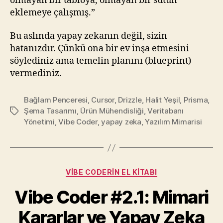
olmayan bir tabloya, olmayan bir sütun
eklemeye çalışmış.”
Bu aslında yapay zekanın değil, sizin
hatanızdır. Çünkü ona bir ev inşa etmesini
söylediniz ama temelin planını (blueprint)
vermediniz.
Bağlam Penceresi
,
Cursor
,
Drizzle
,
Halit Yeşil
,
Prisma
,
Şema Tasarımı
,
Ürün Mühendisliği
,
Veritabanı
Etiketler
Yönetimi
,
Vibe Coder
,
yapay zeka
,
Yazılım Mimarisi
Kategoriler
VIBE CODERIN EL KITABI
Vibe Coder #2.1: Mimari
Kararlar ve Yapay Zeka