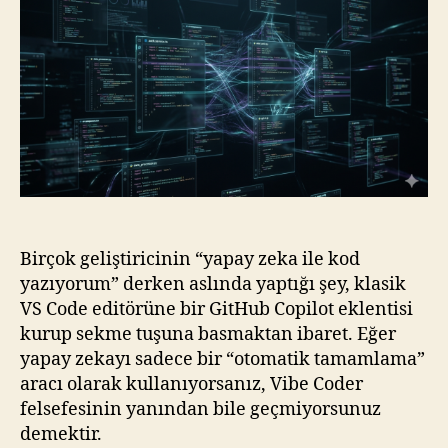
Native
IDE
Dünyası
–
Cursor,
Windsurf
ve
Ajanların
Uyanışı
için
Birçok geliştiricinin “yapay zeka ile kod
yazıyorum” derken aslında yaptığı şey, klasik
VS Code editörüne bir GitHub Copilot eklentisi
kurup sekme tuşuna basmaktan ibaret. Eğer
yapay zekayı sadece bir “otomatik tamamlama”
aracı olarak kullanıyorsanız, Vibe Coder
felsefesinin yanından bile geçmiyorsunuz
demektir.