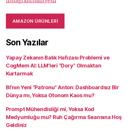
instagram/halityesil
AMAZON ÜRÜNLERİ
Son Yazılar
Yapay Zekanın Balık Hafızası Problemi ve
CogMem AI: LLM’leri “Dory” Olmaktan
Kurtarmak
BI’nın Yeni “Patronu” Anton: Dashboardsız Bir
Dünya mı, Yoksa Otonom Kaos mu?
Prompt Mühendisliği mi, Yoksa Kod
Medyumluğu mu? Ruh Çağırma Seansına Hoş
Geldiniz