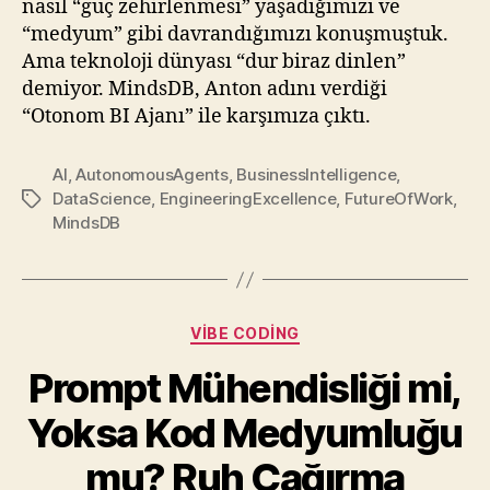
nasıl “güç zehirlenmesi” yaşadığımızı ve
“medyum” gibi davrandığımızı konuşmuştuk.
Ama teknoloji dünyası “dur biraz dinlen”
demiyor. MindsDB, Anton adını verdiği
“Otonom BI Ajanı” ile karşımıza çıktı.
AI
,
AutonomousAgents
,
BusinessIntelligence
,
DataScience
,
EngineeringExcellence
,
FutureOfWork
,
Etiketler
MindsDB
Kategoriler
VIBE CODING
Prompt Mühendisliği mi,
Yoksa Kod Medyumluğu
mu? Ruh Çağırma