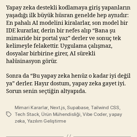
Yapay zeka destekli kodlamaya giriş yapanların
yaşadığı ilk büyük hüsran genelde hep aynıdır:
En pahalı AI modelini kiralarlar, son model bir
IDE kurarlar, derin bir nefes alıp “Bana şu
mimaride bir portal yaz” derler ve sonuç tek
kelimeyle felakettir. Uygulama çalışmaz,
dosyalar birbirine girer, AI sürekli
halüsinasyon görür.
Sonra da “Bu yapay zeka henüz o kadar iyi değil
ya” derler. Hayır dostum, yapay zeka gayet iyi.
Sorun senin seçtiğin altyapıda.
Mimari Kararlar
,
Next.js
,
Supabase
,
Tailwind CSS
,
Tech Stack
,
Ürün Mühendisliği
,
Vibe Coder
,
yapay
Etiketler
zeka
,
Yazılım Geliştirme