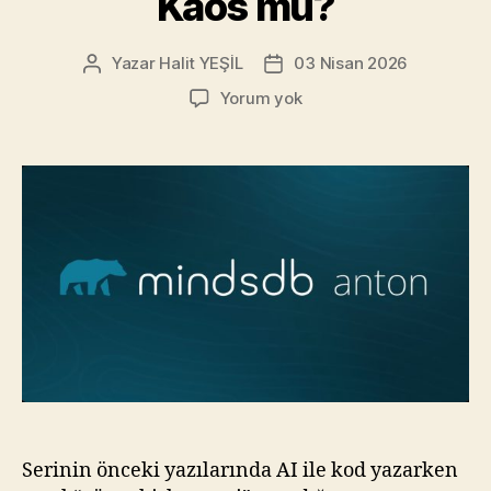
Kaos mu?
Yazar
Halit YEŞİL
03 Nisan 2026
Yazının
Yazı
yazarı
tarihi
BI’nın
Yorum yok
Yeni
“Patronu”
Anton:
Dashboardsız
Bir
Dünya
mı,
Yoksa
Otonom
Kaos
mu?
Serinin önceki yazılarında AI ile kod yazarken