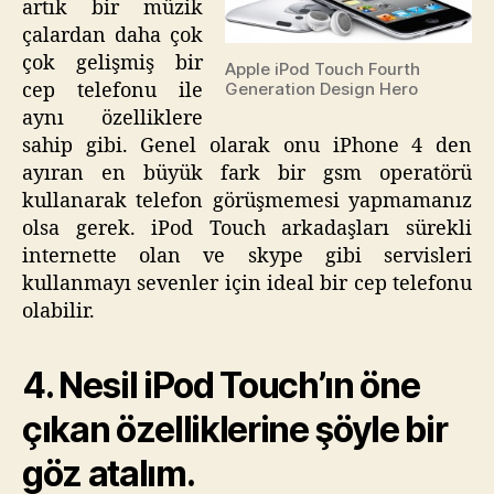
artık bir müzik
Çalardan
çalardan daha çok
Daha
çok gelişmiş bir
Apple iPod Touch Fourth
Fazlası
cep telefonu ile
Generation Design Hero
için
aynı özelliklere
sahip gibi. Genel olarak onu iPhone 4 den
ayıran en büyük fark bir gsm operatörü
kullanarak telefon görüşmemesi yapmamanız
olsa gerek. iPod Touch arkadaşları sürekli
internette olan ve skype gibi servisleri
kullanmayı sevenler için ideal bir cep telefonu
olabilir.
4. Nesil iPod Touch’ın öne
çıkan özelliklerine şöyle bir
göz atalım.