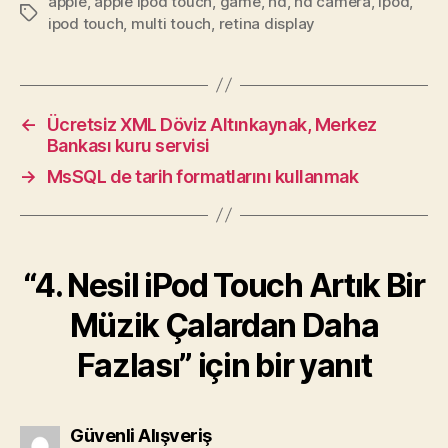
apple
,
apple ipod touch
,
game
,
hd
,
hd camera
,
ipod
,
Etiketler
ipod touch
,
multi touch
,
retina display
←
Ücretsiz XML Döviz Altınkaynak, Merkez
Bankası kuru servisi
→
MsSQL de tarih formatlarını kullanmak
“4. Nesil iPod Touch Artık Bir
Müzik Çalardan Daha
Fazlası” için bir yanıt
diyorki:
Güvenli Alışveriş