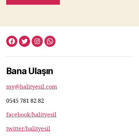
facebook:halityesil
twitter:halityesil
instagram:halityesil
whatsapp:0545
781
82
Bana Ulaşın
82
my@halityesil.com
0545 781 82 82
facebook/halityesil
twitter/halityesil