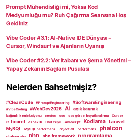
Prompt Mühendisliği mi, Yoksa Kod
Medyumluğu mu? Ruh Çağırma Seansına Hoş
Geldiniz
Vibe Coder #3.1: AI-Native IDE Dünyası –
Cursor, Windsurf ve Ajanların Uyanışı
Vibe Coder #2.2: Veritabanı ve Şema Yönetimi –
Yapay Zekanın Bağlam Pusulası
Nelerden Bahsetmişiz?
#CleanCode
#SoftwareEngineering
#PromptEngineering
AI
#WebDev2026
açık kaynak
#VibeCoding
bağımlılık enjeksiyonu
centos
css
css görsel boyutlandırma
Cursor
Kodlama
e-ticaret
Laravel
esneklik
Halit Yeşil
JavaScript
phalcon
MySQL
MySQL performansı
object-fit
performans
php
programlama
php framework
phalcon php