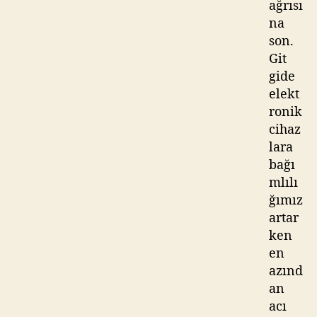
ağrısı
na
son.
Git
gide
elekt
ronik
cihaz
lara
bağı
mlılı
ğımız
artar
ken
en
azınd
an
acı