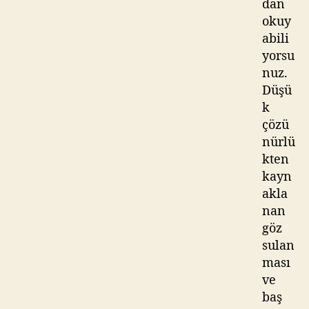
dan
okuy
abili
yorsu
nuz.
Düşü
k
çözü
nürlü
kten
kayn
akla
nan
göz
sulan
ması
ve
baş