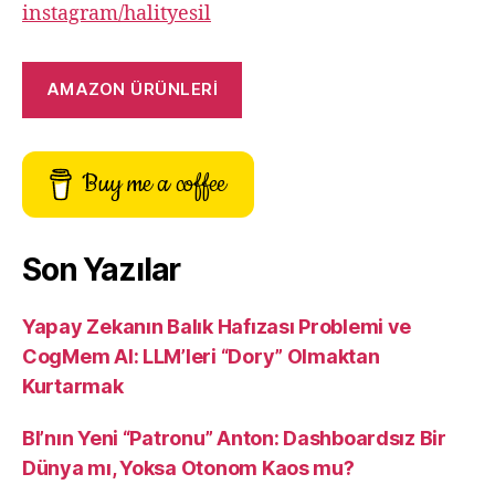
instagram/halityesil
AMAZON ÜRÜNLERİ
Buy me a coffee
Son Yazılar
Yapay Zekanın Balık Hafızası Problemi ve
CogMem AI: LLM’leri “Dory” Olmaktan
Kurtarmak
BI’nın Yeni “Patronu” Anton: Dashboardsız Bir
Dünya mı, Yoksa Otonom Kaos mu?