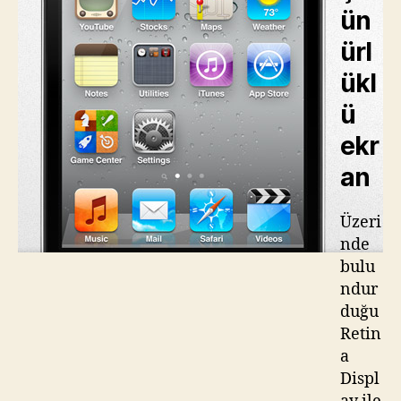
ün
ürl
ükl
ü
ekr
an
Üzeri
nde
bulu
ndur
duğu
Retin
a
Displ