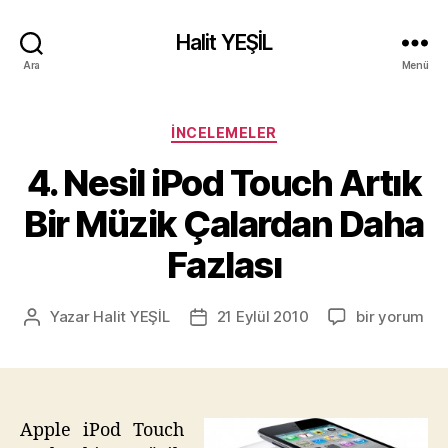
Halit YEŞİL
Ara
Menü
Kategoriler
İNCELEMELER
4. Nesil iPod Touch Artık
Bir Müzik Çalardan Daha
Fazlası
4.
Yazar
Halit YEŞİL
21 Eylül 2010
bir yorum
Yazının
Yazı
Nesil
yazarı
tarihi
iPod
Touch
Artık
Bir
Apple iPod Touch
Müzik