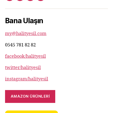
781
82
Bana Ulaşın
82
my@halityesil.com
0545 781 82 82
facebook/halityesil
twitter/halityesil
instagram/halityesil
AMAZON ÜRÜNLERİ