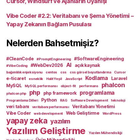
Cursor, Windsurf ve Ajanların Uyanışı
Vibe Coder #2.2: Veritabanı ve Şema Yönetimi –
Yapay Zekanın Bağlam Pusulası
Nelerden Bahsetmişiz?
#CleanCode
#SoftwareEngineering
#PromptEngineering
AI
#WebDev2026
açık kaynak
#VibeCoding
bağımlılık enjeksiyonu
centos
css
css görsel boyutlandırma
Cursor
Kodlama
e-ticaret
Laravel
esneklik
Halit Yeşil
JavaScript
phalcon
MySQL
MySQL performansı
object-fit
performans
php
programlama
php framework
phalcon php
Python
Programlama Dilleri
RAG
Software Development
teknoloji
veri tabanı
Veritabanı Yönetimi
veritabanı performansı
Vibe Coder
Web Geliştirme
web development
WordPress
yapay zeka
yazılım
Yazılım Geliştirme
Yazılım Mühendisliği
Ürün Mühendisliği