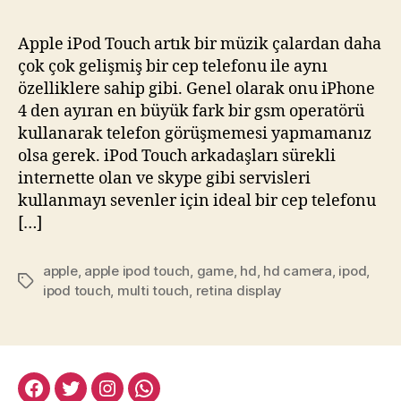
iPod
Touch
Apple iPod Touch artık bir müzik çalardan daha
Artık
çok çok gelişmiş bir cep telefonu ile aynı
Bir
özelliklere sahip gibi. Genel olarak onu iPhone
Müzik
4 den ayıran en büyük fark bir gsm operatörü
Çalardan
kullanarak telefon görüşmemesi yapmamanız
Daha
olsa gerek. iPod Touch arkadaşları sürekli
Fazlası
için
internette olan ve skype gibi servisleri
kullanmayı sevenler için ideal bir cep telefonu
[…]
apple
,
apple ipod touch
,
game
,
hd
,
hd camera
,
ipod
,
Etiketler
ipod touch
,
multi touch
,
retina display
facebook:halityesil
twitter:halityesil
instagram:halityesil
whatsapp:0545