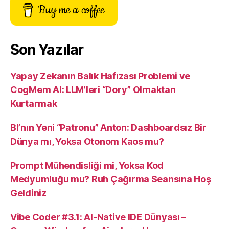
Buy me a coffee
Son Yazılar
Yapay Zekanın Balık Hafızası Problemi ve
CogMem AI: LLM’leri “Dory” Olmaktan
Kurtarmak
BI’nın Yeni “Patronu” Anton: Dashboardsız Bir
Dünya mı, Yoksa Otonom Kaos mu?
Prompt Mühendisliği mi, Yoksa Kod
Medyumluğu mu? Ruh Çağırma Seansına Hoş
Geldiniz
Vibe Coder #3.1: AI-Native IDE Dünyası –