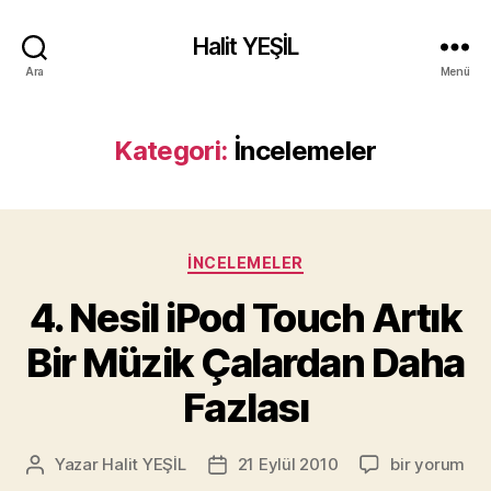
Halit YEŞİL
Ara
Menü
Kategori:
İncelemeler
Kategoriler
İNCELEMELER
4. Nesil iPod Touch Artık
Bir Müzik Çalardan Daha
Fazlası
4.
Yazar
Halit YEŞİL
21 Eylül 2010
bir yorum
Yazının
Yazı
Nesil
yazarı
tarihi