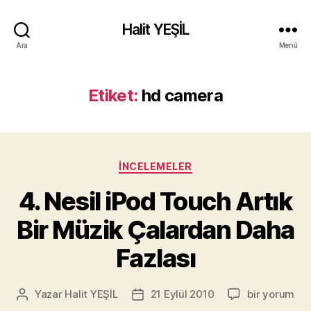
Halit YEŞİL
Ara
Menü
Etiket:
hd camera
Kategoriler
İNCELEMELER
4. Nesil iPod Touch Artık
Bir Müzik Çalardan Daha
Fazlası
4.
Yazar
Halit YEŞİL
21 Eylül 2010
bir yorum
Yazının
Yazı
Nesil
yazarı
tarihi