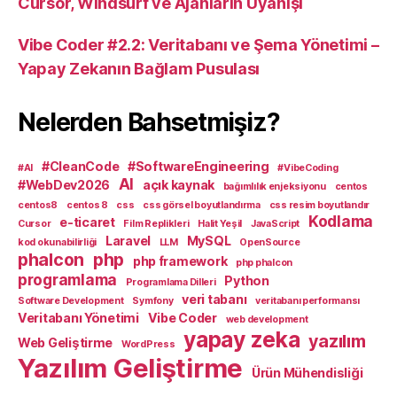
Cursor, Windsurf ve Ajanların Uyanışı
Vibe Coder #2.2: Veritabanı ve Şema Yönetimi –
Yapay Zekanın Bağlam Pusulası
Nelerden Bahsetmişiz?
#CleanCode
#SoftwareEngineering
#AI
#VibeCoding
AI
#WebDev2026
açık kaynak
bağımlılık enjeksiyonu
centos
centos8
centos 8
css
css görsel boyutlandırma
css resim boyutlandır
Kodlama
e-ticaret
Cursor
Film Replikleri
Halit Yeşil
JavaScript
Laravel
MySQL
kod okunabilirliği
LLM
OpenSource
phalcon
php
php framework
php phalcon
programlama
Python
Programlama Dilleri
veri tabanı
Software Development
Symfony
veritabanı performansı
Veritabanı Yönetimi
Vibe Coder
web development
yapay zeka
yazılım
Web Geliştirme
WordPress
Yazılım Geliştirme
Ürün Mühendisliği