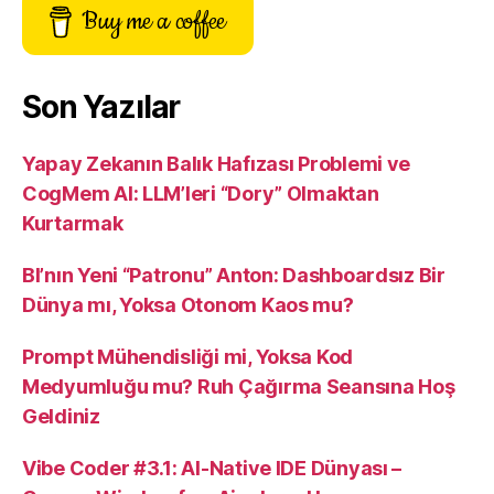
Buy me a coffee
Son Yazılar
Yapay Zekanın Balık Hafızası Problemi ve
CogMem AI: LLM’leri “Dory” Olmaktan
Kurtarmak
BI’nın Yeni “Patronu” Anton: Dashboardsız Bir
Dünya mı, Yoksa Otonom Kaos mu?
Prompt Mühendisliği mi, Yoksa Kod
Medyumluğu mu? Ruh Çağırma Seansına Hoş
Geldiniz
Vibe Coder #3.1: AI-Native IDE Dünyası –