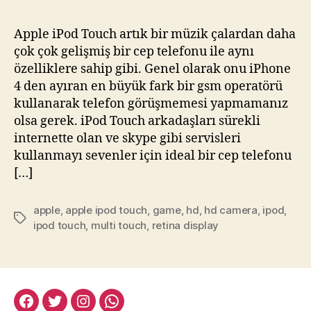
iPod
Touch
Apple iPod Touch artık bir müzik çalardan daha
Artık
çok çok gelişmiş bir cep telefonu ile aynı
Bir
özelliklere sahip gibi. Genel olarak onu iPhone
Müzik
4 den ayıran en büyük fark bir gsm operatörü
Çalardan
kullanarak telefon görüşmemesi yapmamanız
Daha
olsa gerek. iPod Touch arkadaşları sürekli
Fazlası
için
internette olan ve skype gibi servisleri
kullanmayı sevenler için ideal bir cep telefonu
[…]
apple
,
apple ipod touch
,
game
,
hd
,
hd camera
,
ipod
,
Etiketler
ipod touch
,
multi touch
,
retina display
facebook:halityesil
twitter:halityesil
instagram:halityesil
whatsapp:0545