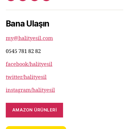
781
82
Bana Ulaşın
82
my@halityesil.com
0545 781 82 82
facebook/halityesil
twitter/halityesil
instagram/halityesil
AMAZON ÜRÜNLERİ