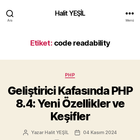
Halit YEŞİL
Ara
Menü
Etiket:
code readability
Kategoriler
PHP
Geliştirici Kafasında PHP
8.4: Yeni Özellikler ve
Keşifler
Yazar
Halit YEŞİL
04 Kasım 2024
Yazının
Yazı
yazarı
tarihi