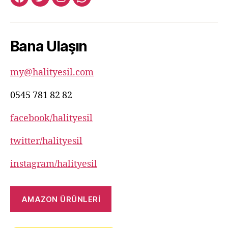
facebook:halityesil
twitter:halityesil
instagram:halityesil
whatsapp:0545
781
82
Bana Ulaşın
82
my@halityesil.com
0545 781 82 82
facebook/halityesil
twitter/halityesil
instagram/halityesil
AMAZON ÜRÜNLERİ