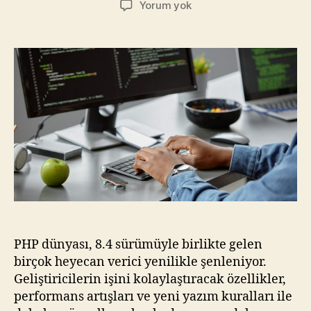
Geliştirici
Yorum yok
Kafasında
PHP
8.4:
Yeni
Özellikler
ve
Keşifler
PHP dünyası, 8.4 sürümüyle birlikte gelen
birçok heyecan verici yenilikle şenleniyor.
Geliştiricilerin işini kolaylaştıracak özellikler,
performans artışları ve yeni yazım kuralları ile