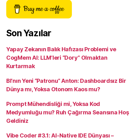
Buy me a coffee
Son Yazılar
Yapay Zekanın Balık Hafızası Problemi ve
CogMem AI: LLM’leri “Dory” Olmaktan
Kurtarmak
BI’nın Yeni “Patronu” Anton: Dashboardsız Bir
Dünya mı, Yoksa Otonom Kaos mu?
Prompt Mühendisliği mi, Yoksa Kod
Medyumluğu mu? Ruh Çağırma Seansına Hoş
Geldiniz
Vibe Coder #3.1: AI-Native IDE Dünyası –