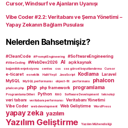
Cursor, Windsurf ve Ajanların Uyanışı
Vibe Coder #2.2: Veritabanı ve Şema Yönetimi –
Yapay Zekanın Bağlam Pusulası
Nelerden Bahsetmişiz?
#CleanCode
#SoftwareEngineering
#PromptEngineering
AI
#WebDev2026
açık kaynak
#VibeCoding
bağımlılık enjeksiyonu
centos
css
css görsel boyutlandırma
Cursor
Kodlama
e-ticaret
Laravel
esneklik
Halit Yeşil
JavaScript
phalcon
MySQL
MySQL performansı
object-fit
performans
php
programlama
php framework
phalcon php
Python
Programlama Dilleri
RAG
Software Development
teknoloji
veri tabanı
Veritabanı Yönetimi
veritabanı performansı
Vibe Coder
Web Geliştirme
web development
WordPress
yapay zeka
yazılım
Yazılım Geliştirme
Yazılım Mühendisliği