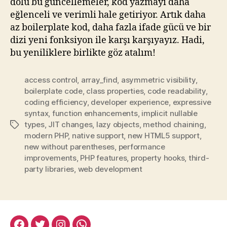
dolu bu güncellemeler, kod yazmayı daha
eğlenceli ve verimli hale getiriyor. Artık daha
az boilerplate kod, daha fazla ifade gücü ve bir
dizi yeni fonksiyon ile karşı karşıyayız. Hadi,
bu yeniliklere birlikte göz atalım!
access control
,
array_find
,
asymmetric visibility
,
boilerplate code
,
class properties
,
code readability
,
coding efficiency
,
developer experience
,
expressive
syntax
,
function enhancements
,
implicit nullable
types
,
JIT changes
,
lazy objects
,
method chaining
,
Etiketler
modern PHP
,
native support
,
new HTML5 support
,
new without parentheses
,
performance
improvements
,
PHP features
,
property hooks
,
third-
party libraries
,
web development