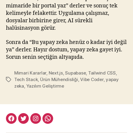
mimaride bir portal yaz” derler ve sonuç tek
kelimeyle felakettir. Uygulama çalışmaz,
dosyalar birbirine girer, AI sürekli
halüsinasyon görür.
Sonra da “Bu yapay zeka henüz o kadar iyi değil
ya” derler. Hayır dostum, yapay zeka gayet iyi.
Sorun senin seçtiğin altyapıda.
Mimari Kararlar
,
Next.js
,
Supabase
,
Tailwind CSS
,
Tech Stack
,
Ürün Mühendisliği
,
Vibe Coder
,
yapay
Etiketler
zeka
,
Yazılım Geliştirme
facebook:halityesil
twitter:halityesil
instagram:halityesil
whatsapp:0545
781