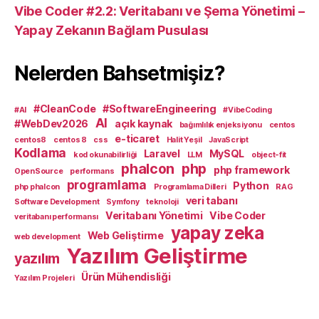
Vibe Coder #2.2: Veritabanı ve Şema Yönetimi –
Yapay Zekanın Bağlam Pusulası
Nelerden Bahsetmişiz?
#CleanCode
#SoftwareEngineering
#AI
#VibeCoding
AI
#WebDev2026
açık kaynak
bağımlılık enjeksiyonu
centos
e-ticaret
centos8
centos 8
css
Halit Yeşil
JavaScript
Kodlama
Laravel
MySQL
kod okunabilirliği
LLM
object-fit
phalcon
php
php framework
OpenSource
performans
programlama
Python
php phalcon
Programlama Dilleri
RAG
veri tabanı
Software Development
Symfony
teknoloji
Veritabanı Yönetimi
Vibe Coder
veritabanı performansı
yapay zeka
Web Geliştirme
web development
Yazılım Geliştirme
yazılım
Ürün Mühendisliği
Yazılım Projeleri