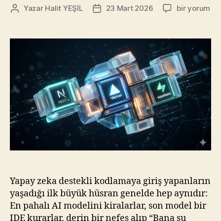
Vibe
Yazar
Halit YEŞİL
23 Mart 2026
bir yorum
Yazının
Yazı
Coder
yazarı
tarihi
#2.1:
Mimari
Kararlar
ve
Yapay
Zeka
İçin
Doğru
“Stack”
Seçimi
için
Yapay zeka destekli kodlamaya giriş yapanların
yaşadığı ilk büyük hüsran genelde hep aynıdır:
En pahalı AI modelini kiralarlar, son model bir
IDE kurarlar, derin bir nefes alıp “Bana şu