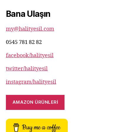
82
Bana Ulaşın
82
my@halityesil.com
0545 781 82 82
facebook/halityesil
twitter/halityesil
instagram/halityesil
AMAZON ÜRÜNLERİ
Buy me a coffee