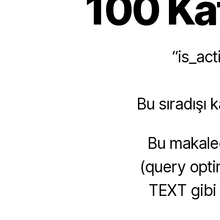
100 Ka
“is_ac
Bu sıradışı 
Bu makale
(query optim
TEXT gibi d