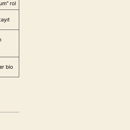
um” rol
kayıt
m
er bio