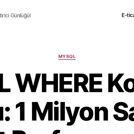
E-tic
irici Günlüğü!
Kategoriler
MYSQL
 WHERE Koş
ı: 1 Milyon S