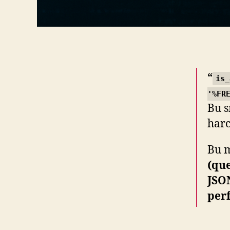
“
is_
'%FR
Bu s
harc
Bu 
(qu
JSO
per