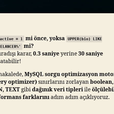
mi önce, yoksa
active = 1
UPPER(bio) LIKE
mi?
EELANCER%'
ıradışı karar,
0.3 saniye
yerine
30 saniye
atabilir!
makalede,
MySQL sorgu optimizasyon mot
ery optimizer)
sınırlarını zorlayan
boolean, 
N, TEXT
gibi
dağınık veri tipleri
ile
ölçülebi
formans farklarını
adım adım açıklıyoruz.