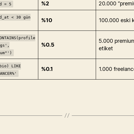
%2
20.000 “premi
d = 5
d_at < 30 gün
%10
100.000 eski 
ONTAINS(profile
5.000 premiu
%0.5
gs',
etiket
um"')
bio) LIKE
%0.1
1.000 freelanc
ANCER%'