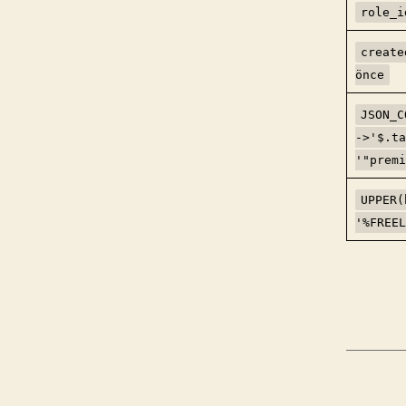
role_i
create
önce
JSON_C
->'$.ta
'"premi
UPPER(
'%FREEL