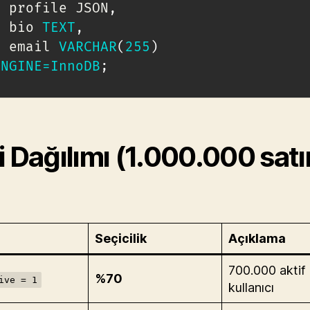
  profile JSON
,
  bio 
TEXT
,
  email 
VARCHAR
(
255
)
ENGINE
=
InnoDB
;
i Dağılımı (1.000.000 satı
Seçicilik
Açıklama
700.000 aktif
%70
ive = 1
kullanıcı