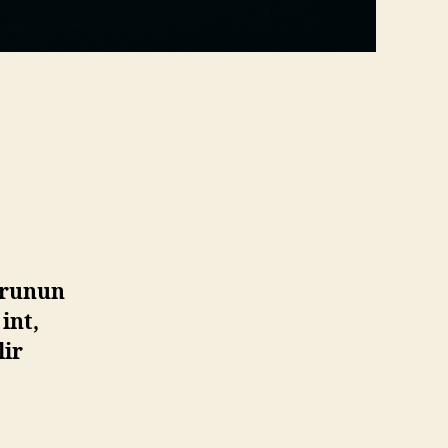
orunun
int,
lir