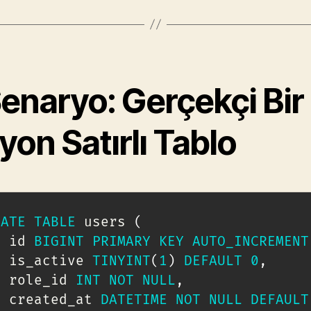
Senaryo: Gerçekçi Bir 
yon Satırlı Tablo
EATE
TABLE
 users 
(
  id 
BIGINT
PRIMARY
KEY
AUTO_INCREMENT
  is_active 
TINYINT
(
1
)
DEFAULT
0
,
  role_id 
INT
NOT
NULL
,
  created_at 
DATETIME
NOT
NULL
DEFAULT