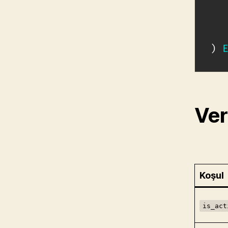
  
  
  
)
Ver
Koşul
is_act