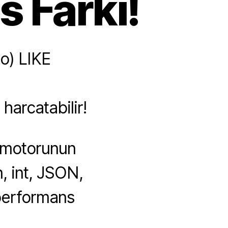
 Farkı!
o) LIKE
harcatabilir!
 motorunun
n, int, JSON,
r performans