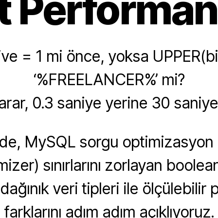
t Performans
tive = 1 mi önce, yoksa UPPER(bi
‘%FREELANCER%’ mi?
karar, 0.3 saniye yerine 30 saniye 
de, MySQL sorgu optimizasyon
izer) sınırlarını zorlayan boolea
ağınık veri tipleri ile ölçülebili
farklarını adım adım açıklıyoruz.