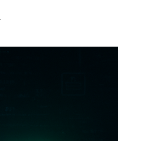
MySQL
k
WHERE
Koşulları
Sırası:
1
Milyon
Satırda
100
Kat
Performans
Farkı!