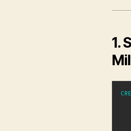
1. 
Mil
CR
  
  
  
  