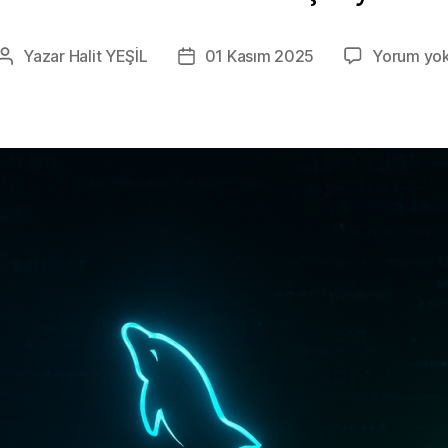
Yazar
Halit YEŞİL
01 Kasım 2025
Yorum yo
Yazının
Yazı
yazarı
tarihi