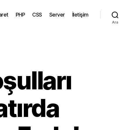
aret
PHP
CSS
Server
İletişim
Ara
ulları
atırda