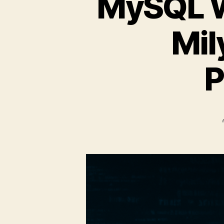
MySQL WH
Mil
P