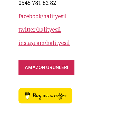
0545 781 82 82
facebook/halityesil
twitter/halityesil
instagram/halityesil
AMAZON ÜRÜNLERİ
Buy me a coffee