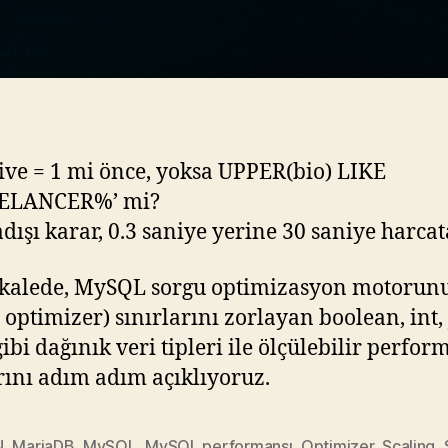
tive = 1 mi önce, yoksa UPPER(bio) LIKE
ELANCER%’ mi?
adışı karar, 0.3 saniye yerine 30 saniye harcat
kalede, MySQL sorgu optimizasyon motorun
 optimizer) sınırlarını zorlayan boolean, int,
ibi dağınık veri tipleri ile ölçülebilir perfor
rını adım adım açıklıyoruz.
N
,
MariaDB
,
MySQL
,
MySQL performansı
,
Optimizer
,
Scaling
,