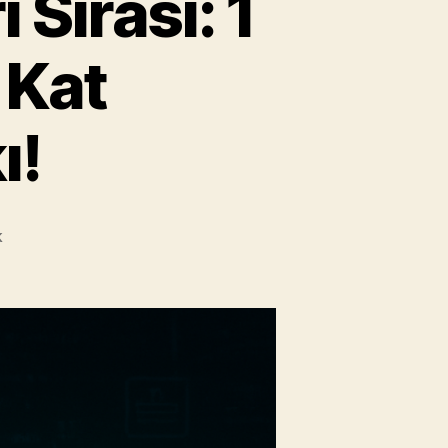
Sırası: 1
 Kat
ı!
MySQL
k
WHERE
Koşulları
Sırası:
1
Milyon
Satırda
100
Kat