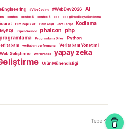
AI
eEngineering
#WebDev2026
#VibeCoding
onu
centos
centos8
centos 8
css
css görsel boyutlandırma
Kodlama
icaret
Film Replikleri
Halit Yeşil
JavaScript
phalcon
php
MySQL
OpenSource
programlama
Python
Programlama Dilleri
eri tabanı
Veritabanı Yönetimi
veritabanı performansı
yapay zeka
Web Geliştirme
WordPress
Geliştirme
Ürün Mühendisliği
Tepe
↑