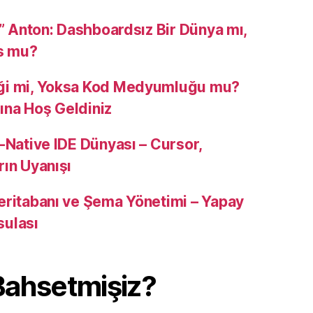
u” Anton: Dashboardsız Bir Dünya mı,
s mu?
ği mi, Yoksa Kod Medyumluğu mu?
na Hoş Geldiniz
-Native IDE Dünyası – Cursor,
rın Uyanışı
eritabanı ve Şema Yönetimi – Yapay
sulası
Bahsetmişiz?