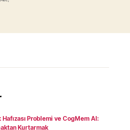
r
k Hafızası Problemi ve CogMem AI:
maktan Kurtarmak