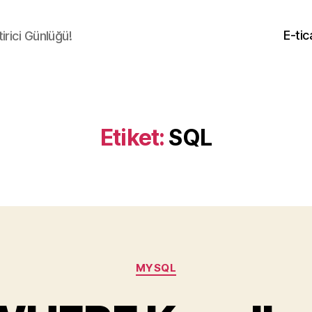
E-tic
irici Günlüğü!
Etiket:
SQL
Kategoriler
MYSQL