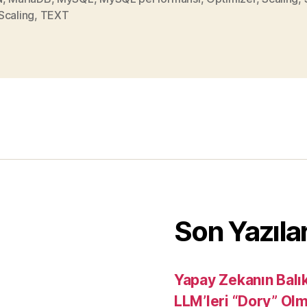
Scaling
,
TEXT
Son Yazıla
Yapay Zekanın Balı
LLM’leri “Dory” Ol