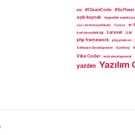
#CleanCode
#Softwar
#AI
açık kaynak
bağımlılık enjeksiy
e-t
css resim boyutlandır
Cursor
Laravel
kod okunabilirliği
LLM
php framework
php phalcon
v
Software Development
Symfony
Vibe Coder
web development
Yazılım 
yazılım
e