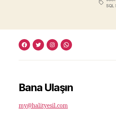
Etiketler
SQL 
facebook:halityesil
twitter:halityesil
instagram:halityesil
whatsapp:0545
781
82
82
Bana Ulaşın
my@halityesil.com