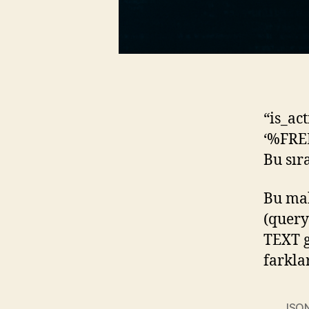
“is_ac
‘%FRE
Bu sır
Bu ma
(query
TEXT g
farkla
JSO