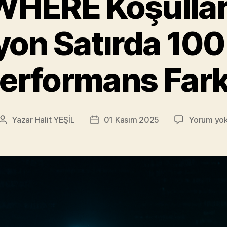
ERE Koşulları 
yon Satırda 100
erformans Fark
Yazar
Halit YEŞİL
01 Kasım 2025
Yorum yo
Yazının
Yazı
yazarı
tarihi