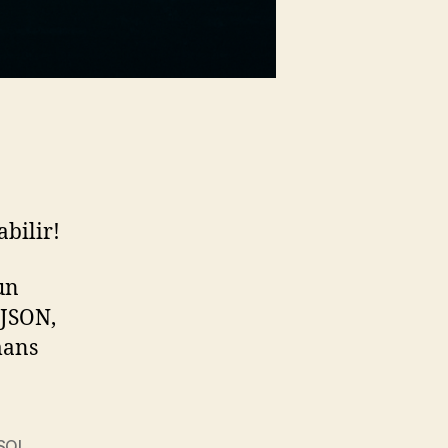
abilir!
un
 JSON,
mans
SQL
,