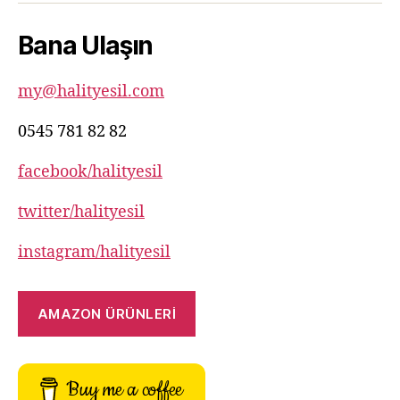
82
Bana Ulaşın
82
my@halityesil.com
0545 781 82 82
facebook/halityesil
twitter/halityesil
instagram/halityesil
AMAZON ÜRÜNLERİ
Buy me a coffee