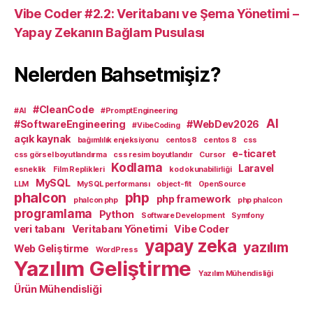
Vibe Coder #2.2: Veritabanı ve Şema Yönetimi –
Yapay Zekanın Bağlam Pusulası
Nelerden Bahsetmişiz?
#CleanCode
#AI
#PromptEngineering
AI
#SoftwareEngineering
#WebDev2026
#VibeCoding
açık kaynak
bağımlılık enjeksiyonu
centos8
centos 8
css
e-ticaret
css görsel boyutlandırma
css resim boyutlandır
Cursor
Kodlama
Laravel
esneklik
Film Replikleri
kod okunabilirliği
MySQL
LLM
MySQL performansı
object-fit
OpenSource
phalcon
php
php framework
phalcon php
php phalcon
programlama
Python
Software Development
Symfony
veri tabanı
Veritabanı Yönetimi
Vibe Coder
yapay zeka
yazılım
Web Geliştirme
WordPress
Yazılım Geliştirme
Yazılım Mühendisliği
Ürün Mühendisliği