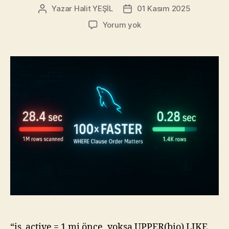
Yazar
Halit YEŞİL
01 Kasım 2025
Yazının
Yazı
yazarı
tarihi
MySQL
Yorum yok
WHERE
Koşulları
Sırası:
1
Milyon
Satırda
100
Kat
Performans
Farkı!
“is_active = 1 mi önce, yoksa UPPER(bio) LIKE