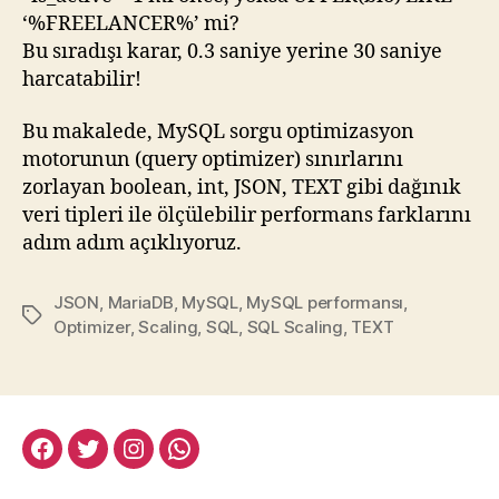
‘%FREELANCER%’ mi?
Bu sıradışı karar, 0.3 saniye yerine 30 saniye
harcatabilir!
Bu makalede, MySQL sorgu optimizasyon
motorunun (query optimizer) sınırlarını
zorlayan boolean, int, JSON, TEXT gibi dağınık
veri tipleri ile ölçülebilir performans farklarını
adım adım açıklıyoruz.
JSON
,
MariaDB
,
MySQL
,
MySQL performansı
,
Etiketler
Optimizer
,
Scaling
,
SQL
,
SQL Scaling
,
TEXT
facebook:halityesil
twitter:halityesil
instagram:halityesil
whatsapp:0545
781