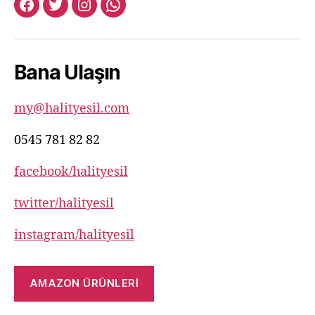
facebook:halityesil
twitter:halityesil
instagram:halityesil
whatsapp:0545
781
82
Bana Ulaşın
82
my@halityesil.com
0545 781 82 82
facebook/halityesil
twitter/halityesil
instagram/halityesil
AMAZON ÜRÜNLERİ