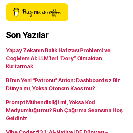
Buy me a coffee
Son Yazılar
Yapay Zekanın Balık Hafızası Problemi ve
CogMem AI: LLM’leri “Dory” Olmaktan
Kurtarmak
BI’nın Yeni “Patronu” Anton: Dashboardsız Bir
Dünya mı, Yoksa Otonom Kaos mu?
Prompt Mühendisliği mi, Yoksa Kod
Medyumluğu mu? Ruh Çağırma Seansına Hoş
Geldiniz
Vibe Coder #3.1: AI-Native IDE Dünyası –