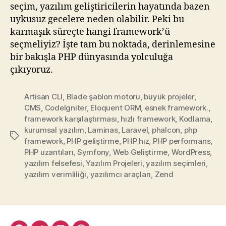
seçim, yazılım geliştiricilerin hayatında bazen
uykusuz gecelere neden olabilir. Peki bu
karmaşık süreçte hangi framework’ü
seçmeliyiz? İşte tam bu noktada, derinlemesine
bir bakışla PHP dünyasında yolculuğa
çıkıyoruz.
Artisan CLI
,
Blade şablon motoru
,
büyük projeler
,
CMS
,
CodeIgniter
,
Eloquent ORM
,
esnek framework.
,
framework karşılaştırması
,
hızlı framework
,
Kodlama
,
kurumsal yazılım
,
Laminas
,
Laravel
,
phalcon
,
php
Etiketler
framework
,
PHP geliştirme
,
PHP hız
,
PHP performans
,
PHP uzantıları
,
Symfony
,
Web Geliştirme
,
WordPress
,
yazılım felsefesi
,
Yazılım Projeleri
,
yazılım seçimleri
,
yazılım verimliliği
,
yazılımcı araçları
,
Zend