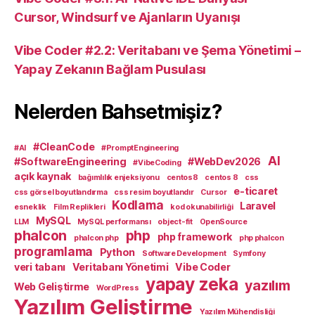
Cursor, Windsurf ve Ajanların Uyanışı
Vibe Coder #2.2: Veritabanı ve Şema Yönetimi –
Yapay Zekanın Bağlam Pusulası
Nelerden Bahsetmişiz?
#CleanCode
#AI
#PromptEngineering
AI
#SoftwareEngineering
#WebDev2026
#VibeCoding
açık kaynak
bağımlılık enjeksiyonu
centos8
centos 8
css
e-ticaret
css görsel boyutlandırma
css resim boyutlandır
Cursor
Kodlama
Laravel
esneklik
Film Replikleri
kod okunabilirliği
MySQL
LLM
MySQL performansı
object-fit
OpenSource
phalcon
php
php framework
phalcon php
php phalcon
programlama
Python
Software Development
Symfony
veri tabanı
Veritabanı Yönetimi
Vibe Coder
yapay zeka
yazılım
Web Geliştirme
WordPress
Yazılım Geliştirme
Yazılım Mühendisliği