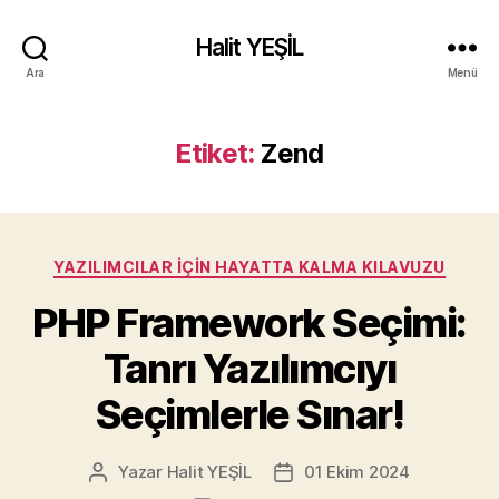
Halit YEŞİL
Ara
Menü
Etiket:
Zend
Kategoriler
YAZILIMCILAR İÇIN HAYATTA KALMA KILAVUZU
PHP Framework Seçimi:
Tanrı Yazılımcıyı
Seçimlerle Sınar!
Yazar
Halit YEŞİL
01 Ekim 2024
Yazının
Yazı
yazarı
tarihi