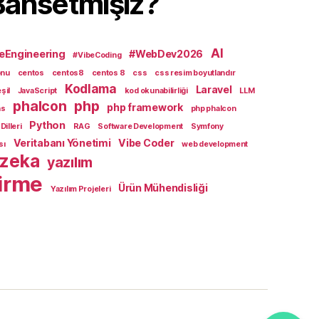
Bahsetmişiz?
AI
eEngineering
#WebDev2026
#VibeCoding
onu
centos
centos8
centos 8
css
css resim boyutlandır
Kodlama
Laravel
eşil
JavaScript
kod okunabilirliği
LLM
phalcon
php
php framework
ns
php phalcon
Python
illeri
RAG
Software Development
Symfony
Veritabanı Yönetimi
Vibe Coder
sı
web development
 zeka
yazılım
tirme
Ürün Mühendisliği
Yazılım Projeleri