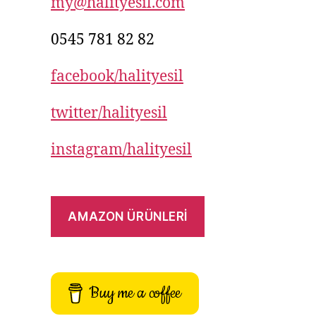
my@halityesil.com
0545 781 82 82
facebook/halityesil
twitter/halityesil
instagram/halityesil
AMAZON ÜRÜNLERİ
Buy me a coffee