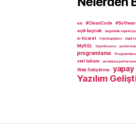
Nelerden 
#CleanCode
#Softwar
#AI
açık kaynak
bağımlılık enjeksiy
e-ticaret
Film Replikleri
Halit Y
MySQL
OpenSource
performa
programlama
Programlama D
veri tabanı
veritabanı performan
yapay
Web Geliştirme
Yazılım Geliş