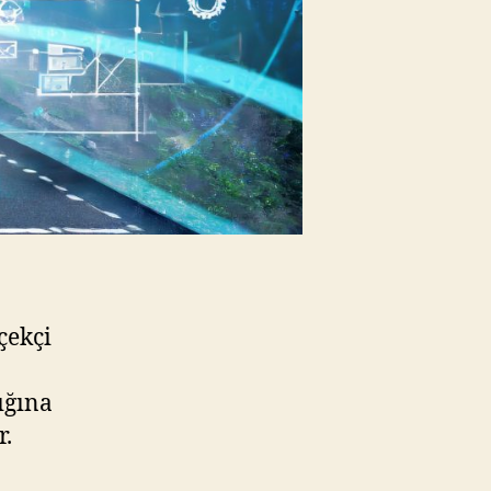
çekçi
ığına
r.