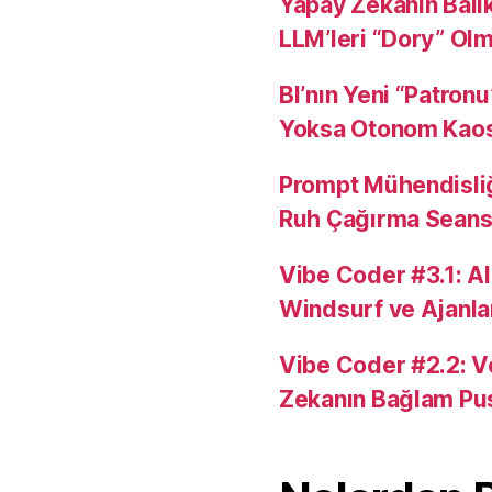
Yapay Zekanın Balı
LLM’leri “Dory” Ol
BI’nın Yeni “Patron
Yoksa Otonom Kao
Prompt Mühendisli
Ruh Çağırma Seansı
Vibe Coder #3.1: AI
Windsurf ve Ajanla
Vibe Coder #2.2: V
Zekanın Bağlam Pu