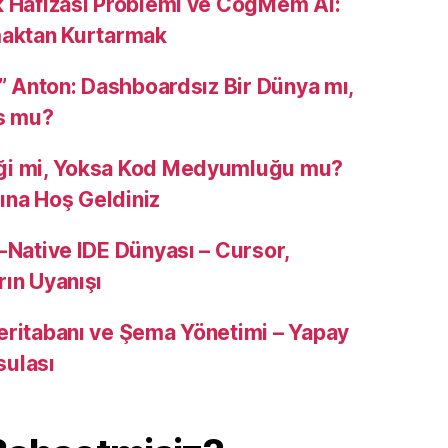
k Hafızası Problemi ve CogMem AI:
maktan Kurtarmak
u” Anton: Dashboardsız Bir Dünya mı,
s mu?
ği mi, Yoksa Kod Medyumluğu mu?
na Hoş Geldiniz
-Native IDE Dünyası – Cursor,
rın Uyanışı
eritabanı ve Şema Yönetimi – Yapay
sulası