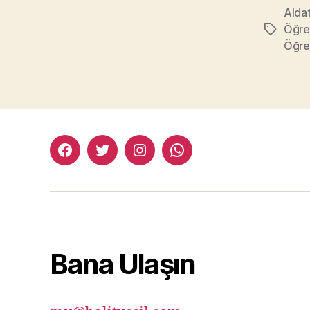
Aldat
Öğr
Etiketler
Öğr
facebook:halityesil
twitter:halityesil
instagram:halityesil
whatsapp:0545
781
82
82
Bana Ulaşın