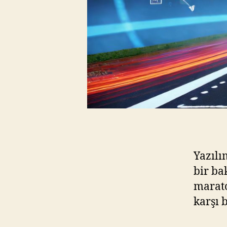
Yazılı
bir ba
marato
karşı 