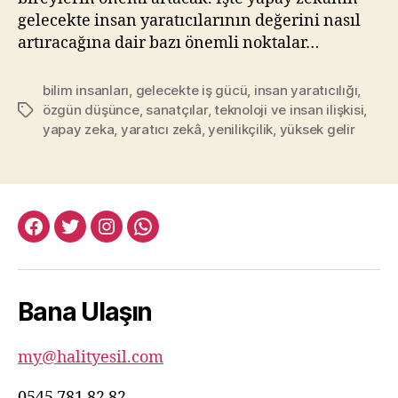
gelecekte insan yaratıcılarının değerini nasıl
artıracağına dair bazı önemli noktalar…
bilim insanları
,
gelecekte iş gücü
,
insan yaratıcılığı
,
özgün düşünce
,
sanatçılar
,
teknoloji ve insan ilişkisi
,
Etiketler
yapay zeka
,
yaratıcı zekâ
,
yenilikçilik
,
yüksek gelir
facebook:halityesil
twitter:halityesil
instagram:halityesil
whatsapp:0545
781
82
Bana Ulaşın
82
my@halityesil.com
0545 781 82 82