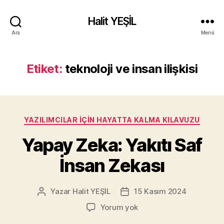
Halit YEŞİL
Ara
Menü
Etiket:
teknoloji ve insan ilişkisi
Kategoriler
YAZILIMCILAR İÇIN HAYATTA KALMA KILAVUZU
Yapay Zeka: Yakıtı Saf
İnsan Zekası
Yazar
Halit YEŞİL
15 Kasım 2024
Yazının
Yazı
yazarı
tarihi
Yapay
Yorum yok
Zeka: