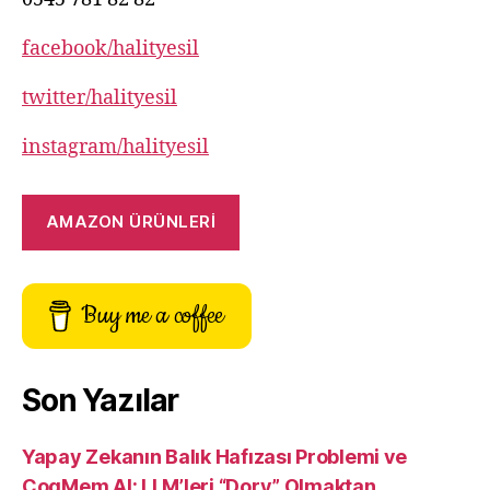
facebook/halityesil
twitter/halityesil
instagram/halityesil
AMAZON ÜRÜNLERİ
Buy me a coffee
Son Yazılar
Yapay Zekanın Balık Hafızası Problemi ve
CogMem AI: LLM’leri “Dory” Olmaktan