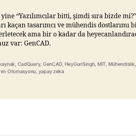
yine “Yazılımcılar bitti, şimdi sıra bizde mi?
rı kaçan tasarımcı ve mühendis dostlarımı b
erletecek ama bir o kadar da heyecanlandıra
uz var: GenCAD.
 kaynak
,
CadQuery
,
GenCAD
,
HeyGuriSingh
,
MIT
,
Mühendislik
rım Otomasyonu
,
yapay zeka