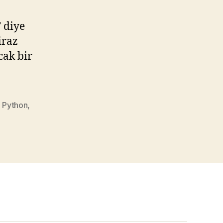
” diye
iraz
cak bir
,
Python
,