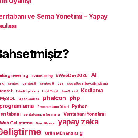
rın Uyanışı
eritabanı ve Şema Yönetimi – Yapay
sulası
Bahsetmişiz?
AI
eEngineering
#WebDev2026
#VibeCoding
onu
centos
centos8
centos 8
css
css görsel boyutlandırma
Kodlama
icaret
Film Replikleri
Halit Yeşil
JavaScript
phalcon
php
MySQL
OpenSource
programlama
Python
Programlama Dilleri
eri tabanı
Veritabanı Yönetimi
veritabanı performansı
yapay zeka
Web Geliştirme
WordPress
Geliştirme
Ürün Mühendisliği