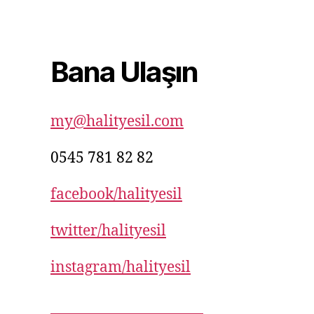
82
82
Bana Ulaşın
my@halityesil.com
0545 781 82 82
facebook/halityesil
twitter/halityesil
instagram/halityesil