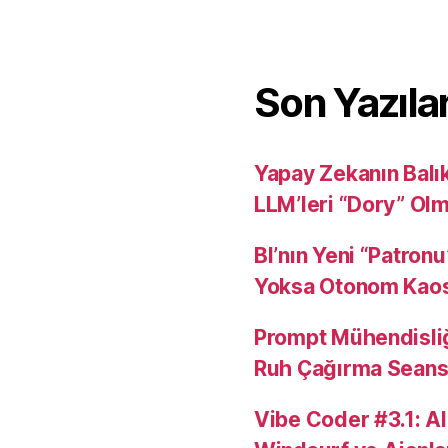
Son Yazıla
Yapay Zekanın Balı
LLM’leri “Dory” Ol
BI’nın Yeni “Patron
Yoksa Otonom Kao
Prompt Mühendisli
Ruh Çağırma Seansı
Vibe Coder #3.1: AI