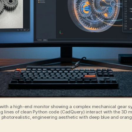
 with a high-end monitor showing a complex mechanical gear s
ng lines of clean Python code (CadQuery) interact with the 3D mo
, photorealistic, engineering aesthetic with deep blue and oran