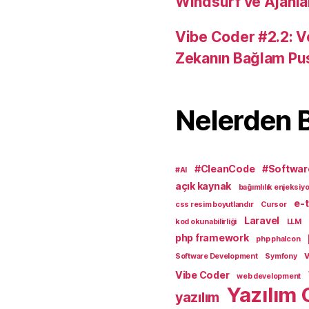
Windsurf ve Ajanla
Vibe Coder #2.2: V
Zekanın Bağlam Pu
Nelerden 
#CleanCode
#Softwar
#AI
açık kaynak
bağımlılık enjeksiy
e-t
css resim boyutlandır
Cursor
Laravel
kod okunabilirliği
LLM
php framework
php phalcon
v
Software Development
Symfony
Vibe Coder
web development
Yazılım 
yazılım