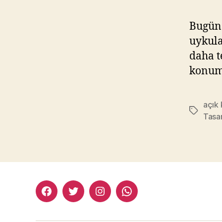
Bugün 
uykula
daha t
konum
açık
Etiketler
Tasa
facebook:halityesil
twitter:halityesil
instagram:halityesil
whatsapp:0545
781