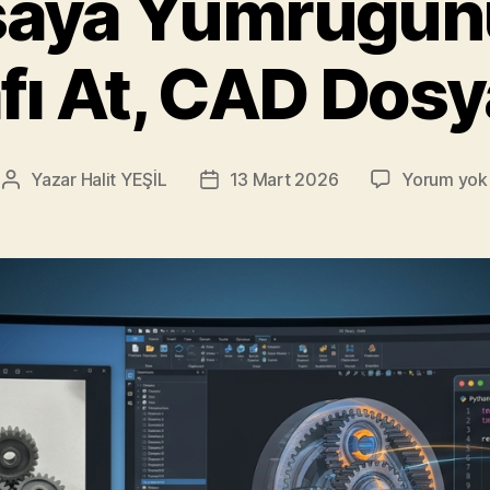
aya Yumruğun
fı At, CAD Dosya
Yazar
Halit YEŞİL
13 Mart 2026
Yorum yok
Yazının
Yazı
yazarı
tarihi