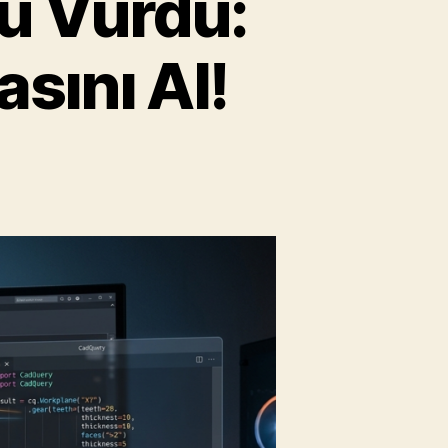
u Vurdu:
sını Al!
MIT
Masaya
Yumruğunu
Vurdu:
Fotoğrafı
At,
CAD
Dosyasını
Al!