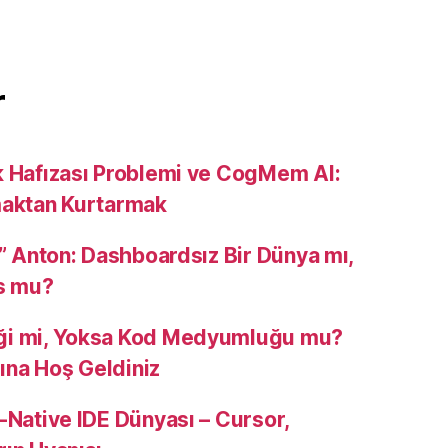
r
k Hafızası Problemi ve CogMem AI:
maktan Kurtarmak
u” Anton: Dashboardsız Bir Dünya mı,
s mu?
ği mi, Yoksa Kod Medyumluğu mu?
na Hoş Geldiniz
-Native IDE Dünyası – Cursor,