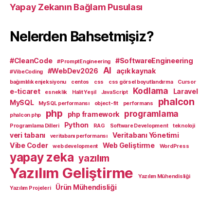
Yapay Zekanın Bağlam Pusulası
Nelerden Bahsetmişiz?
#CleanCode
#SoftwareEngineering
#PromptEngineering
AI
#WebDev2026
açık kaynak
#VibeCoding
bağımlılık enjeksiyonu
centos
css
css görsel boyutlandırma
Cursor
Kodlama
e-ticaret
Laravel
esneklik
Halit Yeşil
JavaScript
phalcon
MySQL
MySQL performansı
object-fit
performans
php
programlama
php framework
phalcon php
Python
Programlama Dilleri
RAG
Software Development
teknoloji
veri tabanı
Veritabanı Yönetimi
veritabanı performansı
Vibe Coder
Web Geliştirme
web development
WordPress
yapay zeka
yazılım
Yazılım Geliştirme
Yazılım Mühendisliği
Ürün Mühendisliği
Yazılım Projeleri