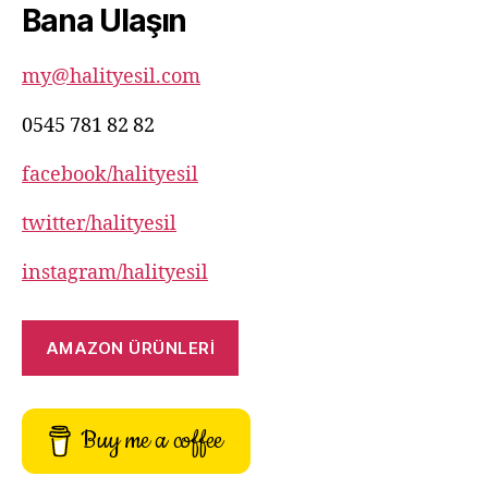
Bana Ulaşın
82
my@halityesil.com
0545 781 82 82
facebook/halityesil
twitter/halityesil
instagram/halityesil
AMAZON ÜRÜNLERİ
Buy me a coffee