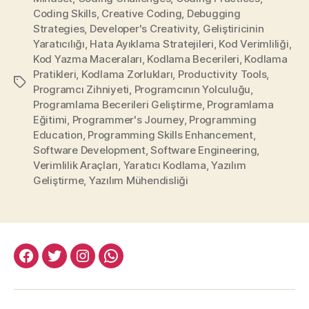
Coding Skills
,
Creative Coding
,
Debugging
Strategies
,
Developer's Creativity
,
Geliştiricinin
Yaratıcılığı
,
Hata Ayıklama Stratejileri
,
Kod Verimliliği
,
Kod Yazma Maceraları
,
Kodlama Becerileri
,
Kodlama
Pratikleri
,
Kodlama Zorlukları
,
Productivity Tools
,
Etiketler
Programcı Zihniyeti
,
Programcının Yolculuğu
,
Programlama Becerileri Geliştirme
,
Programlama
Eğitimi
,
Programmer's Journey
,
Programming
Education
,
Programming Skills Enhancement
,
Software Development
,
Software Engineering
,
Verimlilik Araçları
,
Yaratıcı Kodlama
,
Yazılım
Geliştirme
,
Yazılım Mühendisliği
facebook:halityesil
twitter:halityesil
instagram:halityesil
whatsapp:0545
781
82