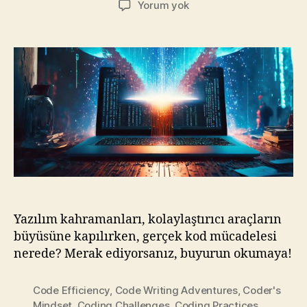
Kod
Yorum yok
Savaşları:
Kolaylaştırıcı
Araçlar
ve
Yazılımcının
Kaderi
Yazılım kahramanları, kolaylaştırıcı araçların
büyüsüne kapılırken, gerçek kod mücadelesi
nerede? Merak ediyorsanız, buyurun okumaya!
Code Efficiency
,
Code Writing Adventures
,
Coder's
Mindset
,
Coding Challenges
,
Coding Practices
,