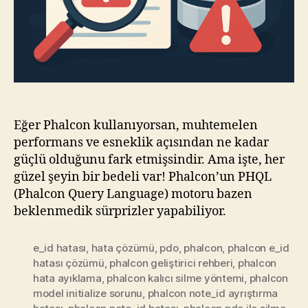
Eğer Phalcon kullanıyorsan, muhtemelen
performans ve esneklik açısından ne kadar
güçlü olduğunu fark etmişsindir. Ama işte, her
güzel şeyin bir bedeli var! Phalcon’un PHQL
(Phalcon Query Language) motoru bazen
beklenmedik sürprizler yapabiliyor.
e_id hatası
,
hata çözümü
,
pdo
,
phalcon
,
phalcon e_id
hatası çözümü
,
phalcon geliştirici rehberi
,
phalcon
hata ayıklama
,
phalcon kalıcı silme yöntemi
,
phalcon
model initialize sorunu
,
phalcon note_id ayrıştırma