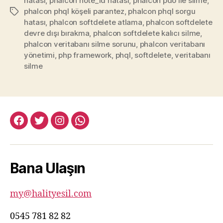
hatası
,
phalcon note_id hatası
,
phalcon pdo ile silme
,
phalcon phql köşeli parantez
,
phalcon phql sorgu
Etiketler
hatası
,
phalcon softdelete atlama
,
phalcon softdelete
devre dışı bırakma
,
phalcon softdelete kalıcı silme
,
phalcon veritabanı silme sorunu
,
phalcon veritabanı
yönetimi
,
php framework
,
phql
,
softdelete
,
veritabanı
silme
facebook:halityesil
twitter:halityesil
instagram:halityesil
whatsapp:0545
781
82
Bana Ulaşın
82
my@halityesil.com
0545 781 82 82