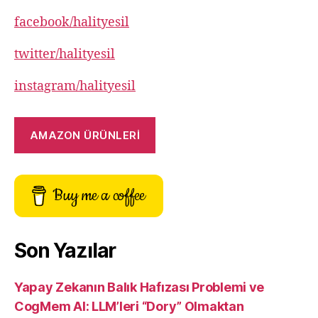
facebook/halityesil
twitter/halityesil
instagram/halityesil
AMAZON ÜRÜNLERİ
Buy me a coffee
Son Yazılar
Yapay Zekanın Balık Hafızası Problemi ve
CogMem AI: LLM’leri “Dory” Olmaktan