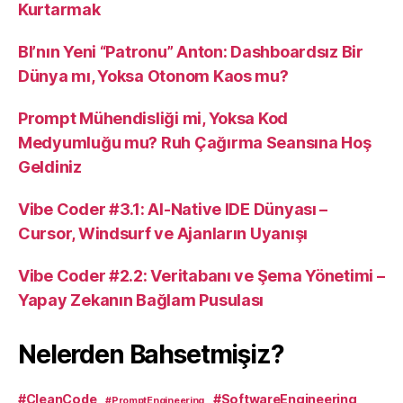
Kurtarmak
BI’nın Yeni “Patronu” Anton: Dashboardsız Bir
Dünya mı, Yoksa Otonom Kaos mu?
Prompt Mühendisliği mi, Yoksa Kod
Medyumluğu mu? Ruh Çağırma Seansına Hoş
Geldiniz
Vibe Coder #3.1: AI-Native IDE Dünyası –
Cursor, Windsurf ve Ajanların Uyanışı
Vibe Coder #2.2: Veritabanı ve Şema Yönetimi –
Yapay Zekanın Bağlam Pusulası
Nelerden Bahsetmişiz?
#CleanCode
#SoftwareEngineering
#PromptEngineering