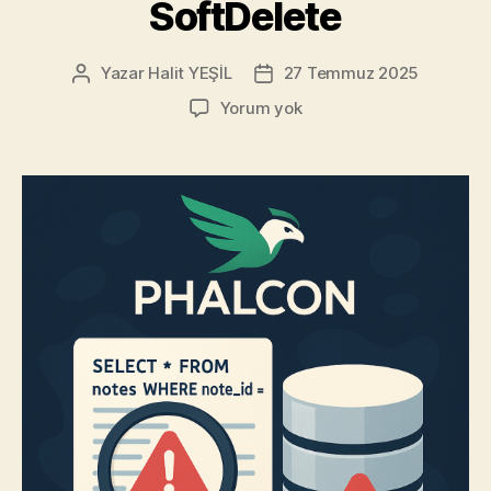
SoftDelete
Yazar
Halit YEŞİL
27 Temmuz 2025
Yazının
Yazı
yazarı
tarihi
Phalcon’da
Yorum yok
Karşılaştığım
İki
Can
Sıkıcı
Hata
ve
Çözümleri:
e_id
ve
SoftDelete