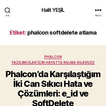
Halit YEŞİL
Ara
Menü
Etiket:
phalcon softdelete atlama
Kategoriler
PHALCON
YAZILIMCILAR İÇIN HAYATTA KALMA KILAVUZU
Phalcon’da Karşılaştığım
İki Can Sıkıcı Hata ve
Çözümleri: e_id ve
SoftDelete