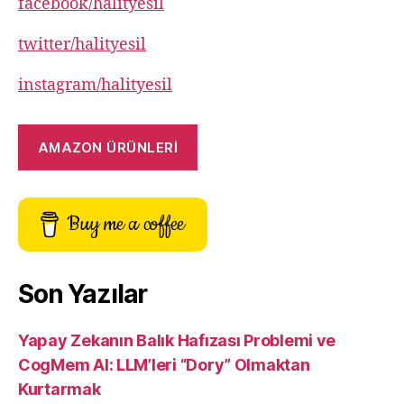
facebook/halityesil
twitter/halityesil
instagram/halityesil
AMAZON ÜRÜNLERİ
Buy me a coffee
Son Yazılar
Yapay Zekanın Balık Hafızası Problemi ve
CogMem AI: LLM’leri “Dory” Olmaktan
Kurtarmak