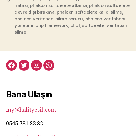
hatası
,
phalcon softdelete atlama
,
phalcon softdelete
devre dışı bırakma
,
phalcon softdelete kalıcı silme
,
phalcon veritabanı silme sorunu
,
phalcon veritabanı
yönetimi
,
php framework
,
phql
,
softdelete
,
veritabanı
silme
facebook:halityesil
twitter:halityesil
instagram:halityesil
whatsapp:0545
781
82
Bana Ulaşın
82
my@halityesil.com
0545 781 82 82