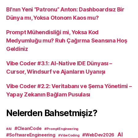
BI’nın Yeni “Patronu” Anton: Dashboardsız Bir
Dünya mı, Yoksa Otonom Kaos mu?
Prompt Mühendisliği mi, Yoksa Kod
Medyumluğu mu? Ruh Çağırma Seansına Hoş
Geldiniz
Vibe Coder #3.1: AI-Native IDE Dünyası –
Cursor, Windsurf ve Ajanların Uyanışı
Vibe Coder #2.2: Veritabanı ve Şema Yönetimi –
Yapay Zekanın Bağlam Pusulası
Nelerden Bahsetmişiz?
#CleanCode
#AI
#PromptEngineering
AI
#SoftwareEngineering
#WebDev2026
#VibeCoding