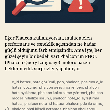
Eğer Phalcon kullanıyorsan, muhtemelen
performans ve esneklik açısından ne kadar
güçlü olduğunu fark etmişsindir. Ama işte, her
güzel şeyin bir bedeli var! Phalcon’un PHQL
(Phalcon Query Language) motoru bazen
beklenmedik sürprizler yapabiliyor.
e_id hatası
,
hata çözümü
,
pdo
,
phalcon
,
phalcon e_id
hatası çözümü
,
phalcon geliştirici rehberi
,
phalcon
hata ayıklama
,
phalcon kalıcı silme yöntemi
,
phalcon
model initialize sorunu
,
phalcon note_id ayrıştırma
hatası
,
phalcon note_id hatası
,
phalcon pdo ile silme
,
phalcon phql köşeli parantez
,
phalcon phql sorgu
Etiketler