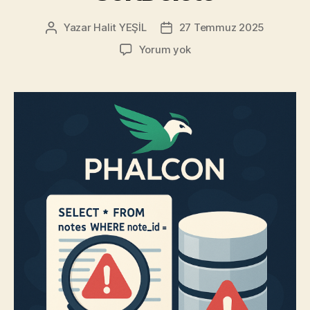
Yazar
Halit YEŞİL
27 Temmuz 2025
Yazının
Yazı
yazarı
tarihi
Phalcon’da
Yorum yok
Karşılaştığım
İki
Can
Sıkıcı
Hata
ve
Çözümleri:
e_id
ve
SoftDelete