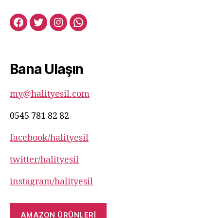
facebook:halityesil
twitter:halityesil
instagram:halityesil
whatsapp:0545
781
82
Bana Ulaşın
82
my@halityesil.com
0545 781 82 82
facebook/halityesil
twitter/halityesil
instagram/halityesil
AMAZON ÜRÜNLERİ