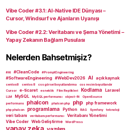
Vibe Coder #3.1: AI-Native IDE Dünyası –
Cursor, Windsurf ve Ajanların Uyanışı
Vibe Coder #2.2: Veritabanı ve Şema Yönetimi –
Yapay Zekanın Bağlam Pusulası
Nelerden Bahsetmişiz?
#CleanCode
#AI
#PromptEngineering
AI
#SoftwareEngineering
#WebDev2026
açık kaynak
centos8
centos 8
css görsel boyutlandırma
css resim boyutlandır
Kodlama
e-ticaret
Laravel
Cursor
esneklik
Film Replikleri
MySQL
LLM
MySQL performansı
object-fit
OpenSource
phalcon
php
php framework
performans
phalcon php
programlama
Python
php phalcon
RAG
Symfony
teknoloji
veri tabanı
Veritabanı Yönetimi
veritabanı performansı
Vibe Coder
Web Geliştirme
WordPress
yapay zeka
yazılım