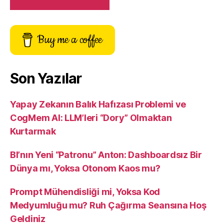
Buy me a coffee
Son Yazılar
Yapay Zekanın Balık Hafızası Problemi ve
CogMem AI: LLM’leri “Dory” Olmaktan
Kurtarmak
BI’nın Yeni “Patronu” Anton: Dashboardsız Bir
Dünya mı, Yoksa Otonom Kaos mu?
Prompt Mühendisliği mi, Yoksa Kod
Medyumluğu mu? Ruh Çağırma Seansına Hoş
Geldiniz