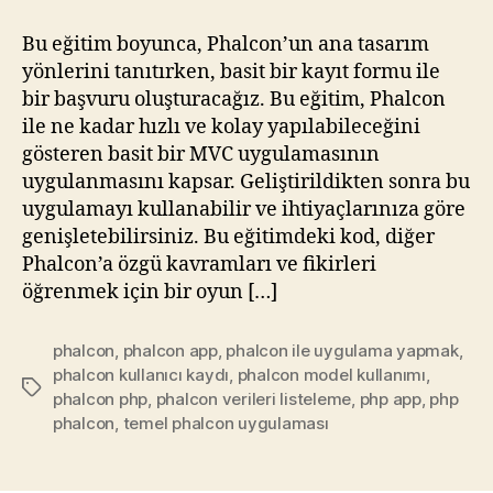
Uygulaması
Oluşturmak
Bu eğitim boyunca, Phalcon’un ana tasarım
yönlerini tanıtırken, basit bir kayıt formu ile
bir başvuru oluşturacağız. Bu eğitim, Phalcon
ile ne kadar hızlı ve kolay yapılabileceğini
gösteren basit bir MVC uygulamasının
uygulanmasını kapsar. Geliştirildikten sonra bu
uygulamayı kullanabilir ve ihtiyaçlarınıza göre
genişletebilirsiniz. Bu eğitimdeki kod, diğer
Phalcon’a özgü kavramları ve fikirleri
öğrenmek için bir oyun […]
phalcon
,
phalcon app
,
phalcon ile uygulama yapmak
,
phalcon kullanıcı kaydı
,
phalcon model kullanımı
,
Etiketler
phalcon php
,
phalcon verileri listeleme
,
php app
,
php
phalcon
,
temel phalcon uygulaması