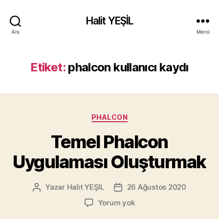
Halit YEŞİL
Ara
Menü
Etiket:
phalcon kullanıcı kaydı
Kategoriler
PHALCON
Temel Phalcon
Uygulaması Oluşturmak
Yazar
Halit YEŞİL
26 Ağustos 2020
Yazının
Yazı
yazarı
tarihi
Temel
Yorum yok
Phalcon