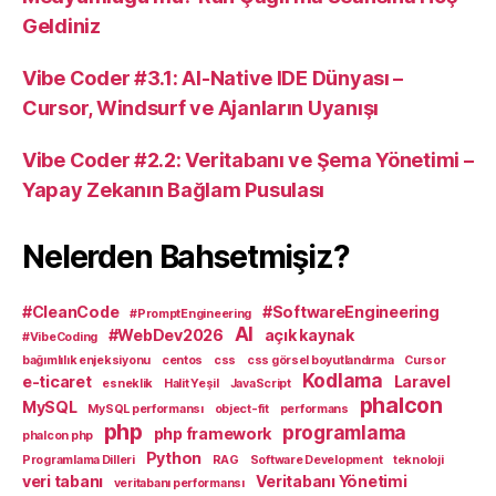
Geldiniz
Vibe Coder #3.1: AI-Native IDE Dünyası –
Cursor, Windsurf ve Ajanların Uyanışı
Vibe Coder #2.2: Veritabanı ve Şema Yönetimi –
Yapay Zekanın Bağlam Pusulası
Nelerden Bahsetmişiz?
#CleanCode
#SoftwareEngineering
#PromptEngineering
AI
#WebDev2026
açık kaynak
#VibeCoding
bağımlılık enjeksiyonu
centos
css
css görsel boyutlandırma
Cursor
Kodlama
e-ticaret
Laravel
esneklik
Halit Yeşil
JavaScript
phalcon
MySQL
MySQL performansı
object-fit
performans
php
programlama
php framework
phalcon php
Python
Programlama Dilleri
RAG
Software Development
teknoloji
veri tabanı
Veritabanı Yönetimi
veritabanı performansı