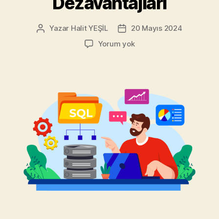
Dezavantajları
Yazar
Halit YEŞİL
20 Mayıs 2024
Yazının
Yazı
yazarı
tarihi
MySQL
Yorum yok
ile
“INSERT
INTO
…
ON
DUPLICATE
KEY
UPDATE”:
Eğlenceli
Bir
Yaklaşımın
Avantaj
ve
Dezavantajları