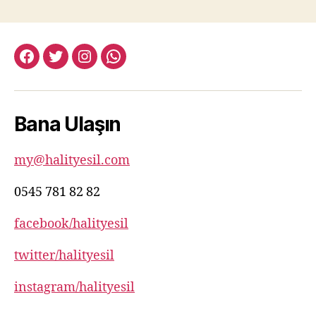
facebook:halityesil
twitter:halityesil
instagram:halityesil
whatsapp:0545
781
82
Bana Ulaşın
82
my@halityesil.com
0545 781 82 82
facebook/halityesil
twitter/halityesil
instagram/halityesil