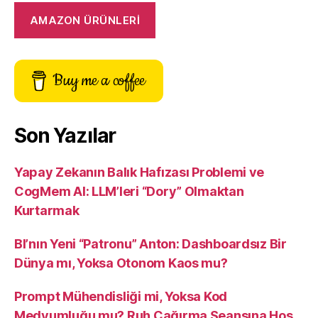
AMAZON ÜRÜNLERİ
Buy me a coffee
Son Yazılar
Yapay Zekanın Balık Hafızası Problemi ve
CogMem AI: LLM’leri “Dory” Olmaktan
Kurtarmak
BI’nın Yeni “Patronu” Anton: Dashboardsız Bir
Dünya mı, Yoksa Otonom Kaos mu?
Prompt Mühendisliği mi, Yoksa Kod
Medyumluğu mu? Ruh Çağırma Seansına Hoş