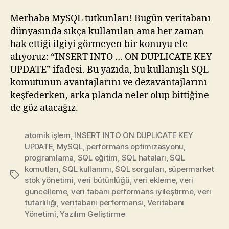
Merhaba MySQL tutkunları! Bugün veritabanı
dünyasında sıkça kullanılan ama her zaman
hak ettiği ilgiyi görmeyen bir konuyu ele
alıyoruz: “INSERT INTO … ON DUPLICATE KEY
UPDATE” ifadesi. Bu yazıda, bu kullanışlı SQL
komutunun avantajlarını ve dezavantajlarını
keşfederken, arka planda neler olup bittiğine
de göz atacağız.
atomik işlem
,
INSERT INTO ON DUPLICATE KEY
UPDATE
,
MySQL
,
performans optimizasyonu
,
programlama
,
SQL eğitim
,
SQL hataları
,
SQL
komutları
,
SQL kullanımı
,
SQL sorguları
,
süpermarket
Etiketler
stok yönetimi
,
veri bütünlüğü
,
veri ekleme
,
veri
güncelleme
,
veri tabanı performans iyileştirme
,
veri
tutarlılığı
,
veritabanı performansı
,
Veritabanı
Yönetimi
,
Yazılım Geliştirme