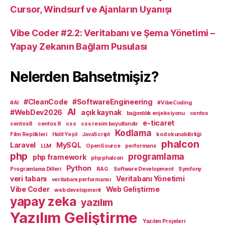
Cursor, Windsurf ve Ajanların Uyanışı
Vibe Coder #2.2: Veritabanı ve Şema Yönetimi –
Yapay Zekanın Bağlam Pusulası
Nelerden Bahsetmişiz?
#CleanCode
#SoftwareEngineering
#AI
#VibeCoding
AI
#WebDev2026
açık kaynak
bağımlılık enjeksiyonu
centos
e-ticaret
centos8
centos 8
css
css resim boyutlandır
Kodlama
Film Replikleri
Halit Yeşil
JavaScript
kod okunabilirliği
phalcon
Laravel
MySQL
LLM
OpenSource
performans
php
programlama
php framework
php phalcon
Python
Programlama Dilleri
RAG
Software Development
Symfony
veri tabanı
Veritabanı Yönetimi
veritabanı performansı
Vibe Coder
Web Geliştirme
web development
yapay zeka
yazılım
Yazılım Geliştirme
Yazılım Projeleri