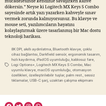
mücadelesinde kendinle savaşırken kahve
dökersin.” Neyse ki Logitech MX Keys S Combo
sayesinde artık yazı yazarken kahveyle sınav
vermek zorunda kalmıyorsunuz. Bu klavye ve
mouse seti, yazılımcıların hayatını
kolaylaştırmak üzere tasarlanmış bir Mac dostu
teknoloji harikası.
8K DPI
,
akıllı aydınlatma
,
Bluetooth klavye
,
çoklu
cihaz bağlantısı
,
Darkfield sensör
,
ergonomik tasarım
,
hızlı kaydırma
,
iPadOS uyumluluğu
,
kablosuz fare
,
Logi Options+
,
Logitech MX Keys S Combo
,
Mac
Etiketler
uyumlu klavye
,
macOS uyumluluğu
,
otomasyon
özellikleri
,
özelleştirilebilir tuşlar
,
palm rest.
,
sessiz
tıklamalar
,
USB-C şarj
,
uzaktan çalışma ekipmanı