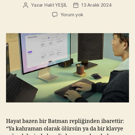
Yazar
Halit YEŞİL
13 Aralık 2024
Yazının
Yazı
yazarı
tarihi
Logitech
Yorum yok
MX
Keys
S
Combo
for
Mac:
“Bu
klavye
parmaklarımızın
hak
ettiği
kahraman!”
Hayat bazen bir Batman repliğinden ibarettir:
“Ya kahraman olarak ölürsün ya da bir klavye