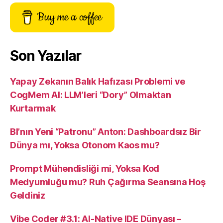
Buy me a coffee
Son Yazılar
Yapay Zekanın Balık Hafızası Problemi ve
CogMem AI: LLM’leri “Dory” Olmaktan
Kurtarmak
BI’nın Yeni “Patronu” Anton: Dashboardsız Bir
Dünya mı, Yoksa Otonom Kaos mu?
Prompt Mühendisliği mi, Yoksa Kod
Medyumluğu mu? Ruh Çağırma Seansına Hoş
Geldiniz
Vibe Coder #3.1: AI-Native IDE Dünyası –