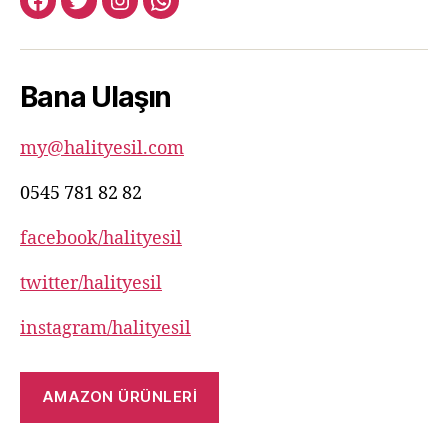
facebook:halityesil
twitter:halityesil
instagram:halityesil
whatsapp:0545
781
82
Bana Ulaşın
82
my@halityesil.com
0545 781 82 82
facebook/halityesil
twitter/halityesil
instagram/halityesil
AMAZON ÜRÜNLERİ