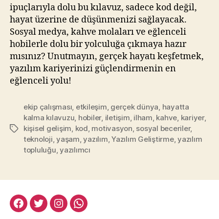
ipuçlarıyla dolu bu kılavuz, sadece kod değil,
hayat üzerine de düşünmenizi sağlayacak.
Sosyal medya, kahve molaları ve eğlenceli
hobilerle dolu bir yolculuğa çıkmaya hazır
mısınız? Unutmayın, gerçek hayatı keşfetmek,
yazılım kariyerinizi güçlendirmenin en
eğlenceli yolu!
ekip çalışması
,
etkileşim
,
gerçek dünya
,
hayatta
kalma kılavuzu
,
hobiler
,
iletişim
,
ilham
,
kahve
,
kariyer
,
kişisel gelişim
,
kod
,
motivasyon
,
sosyal beceriler
,
Etiketler
teknoloji
,
yaşam
,
yazılım
,
Yazılım Geliştirme
,
yazılım
topluluğu
,
yazılımcı
facebook:halityesil
twitter:halityesil
instagram:halityesil
whatsapp:0545