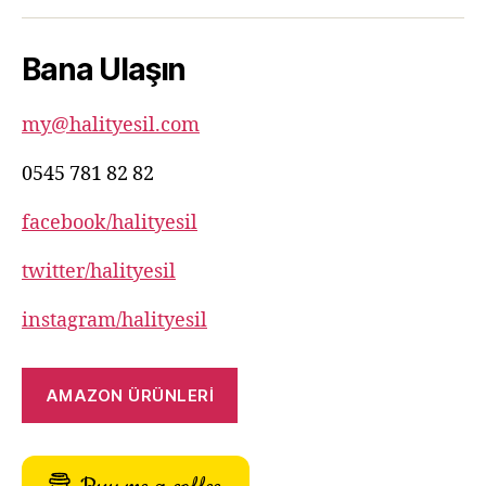
781
82
Bana Ulaşın
82
my@halityesil.com
0545 781 82 82
facebook/halityesil
twitter/halityesil
instagram/halityesil
AMAZON ÜRÜNLERİ