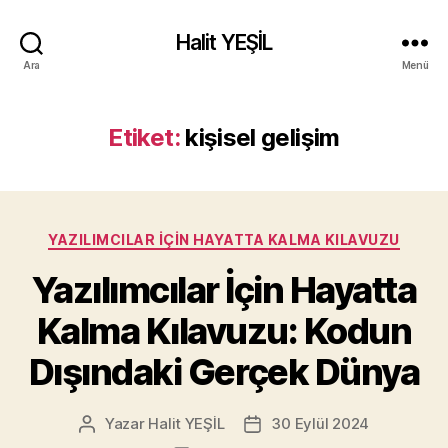
Halit YEŞİL
Ara
Menü
Etiket:
kişisel gelişim
Kategoriler
YAZILIMCILAR İÇIN HAYATTA KALMA KILAVUZU
Yazılımcılar İçin Hayatta
Kalma Kılavuzu: Kodun
Dışındaki Gerçek Dünya
Yazar
Halit YEŞİL
30 Eylül 2024
Yazının
Yazı
yazarı
tarihi