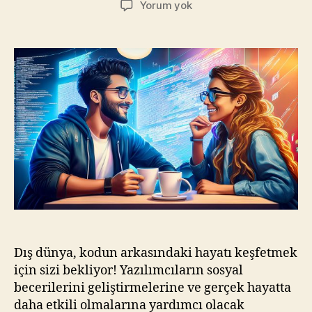
Yazılımcılar
Yorum yok
İçin
Hayatta
Kalma
Kılavuzu:
Kodun
Dışındaki
Gerçek
Dünya
Dış dünya, kodun arkasındaki hayatı keşfetmek
için sizi bekliyor! Yazılımcıların sosyal
becerilerini geliştirmelerine ve gerçek hayatta
daha etkili olmalarına yardımcı olacak