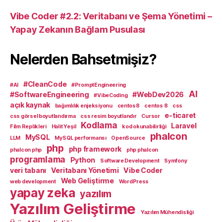
Vibe Coder #2.2: Veritabanı ve Şema Yönetimi –
Yapay Zekanın Bağlam Pusulası
Nelerden Bahsetmişiz?
#CleanCode
#AI
#PromptEngineering
AI
#SoftwareEngineering
#WebDev2026
#VibeCoding
açık kaynak
bağımlılık enjeksiyonu
centos8
centos 8
css
e-ticaret
css görsel boyutlandırma
css resim boyutlandır
Cursor
Kodlama
Laravel
Film Replikleri
Halit Yeşil
kod okunabilirliği
phalcon
MySQL
LLM
MySQL performansı
OpenSource
php
php framework
phalcon php
php phalcon
programlama
Python
Software Development
Symfony
veri tabanı
Veritabanı Yönetimi
Vibe Coder
Web Geliştirme
web development
WordPress
yapay zeka
yazılım
Yazılım Geliştirme
Yazılım Mühendisliği