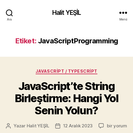
Halit YEŞİL
Ara
Menü
Etiket:
JavaScriptProgramming
Kategoriler
JAVASCRIPT / TYPESCRIPT
JavaScript’te String
Birleştirme: Hangi Yol
Senin Yolun?
JavaScript’t
Yazar
Halit YEŞİL
12 Aralık 2023
bir yorum
Yazının
Yazı
String
yazarı
tarihi