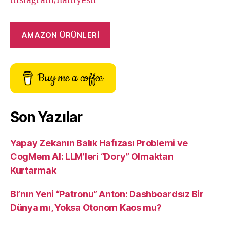
instagram/halityesil
AMAZON ÜRÜNLERİ
Buy me a coffee
Son Yazılar
Yapay Zekanın Balık Hafızası Problemi ve
CogMem AI: LLM’leri “Dory” Olmaktan
Kurtarmak
BI’nın Yeni “Patronu” Anton: Dashboardsız Bir
Dünya mı, Yoksa Otonom Kaos mu?