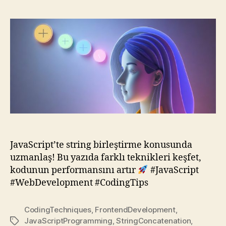
Birleştirme:
Hangi
Yol
Senin
Yolun?
için
JavaScript’te string birleştirme konusunda
uzmanlaş! Bu yazıda farklı teknikleri keşfet,
kodunun performansını artır
#JavaScript
#WebDevelopment #CodingTips
CodingTechniques
,
FrontendDevelopment
,
JavaScriptProgramming
,
StringConcatenation
,
Etiketler