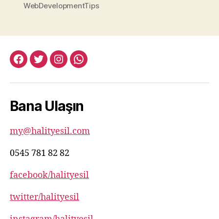
WebDevelopmentTips
facebook:halityesil
twitter:halityesil
instagram:halityesil
whatsapp:0545
781
82
Bana Ulaşın
82
my@halityesil.com
0545 781 82 82
facebook/halityesil
twitter/halityesil