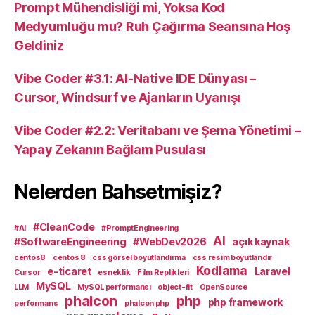
Prompt Mühendisliği mi, Yoksa Kod
Medyumluğu mu? Ruh Çağırma Seansına Hoş
Geldiniz
Vibe Coder #3.1: AI-Native IDE Dünyası –
Cursor, Windsurf ve Ajanların Uyanışı
Vibe Coder #2.2: Veritabanı ve Şema Yönetimi –
Yapay Zekanın Bağlam Pusulası
Nelerden Bahsetmişiz?
#CleanCode
#AI
#PromptEngineering
AI
#SoftwareEngineering
#WebDev2026
açık kaynak
centos8
centos 8
css görsel boyutlandırma
css resim boyutlandır
Kodlama
e-ticaret
Laravel
Cursor
esneklik
Film Replikleri
MySQL
LLM
MySQL performansı
object-fit
OpenSource
phalcon
php
php framework
performans
phalcon php