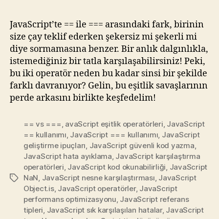
JavaScript’te == ile === arasındaki fark, birinin
size çay teklif ederken şekersiz mi şekerli mi
diye sormamasına benzer. Bir anlık dalgınlıkla,
istemediğiniz bir tatla karşılaşabilirsiniz! Peki,
bu iki operatör neden bu kadar sinsi bir şekilde
farklı davranıyor? Gelin, bu eşitlik savaşlarının
perde arkasını birlikte keşfedelim!
== vs ===
,
avaScript eşitlik operatörleri
,
JavaScript
== kullanımı
,
JavaScript === kullanımı
,
JavaScript
geliştirme ipuçları
,
JavaScript güvenli kod yazma
,
JavaScript hata ayıklama
,
JavaScript karşılaştırma
operatörleri
,
JavaScript kod okunabilirliği
,
JavaScript
NaN
,
JavaScript nesne karşılaştırması
,
JavaScript
Etiketler
Object.is
,
JavaScript operatörler
,
JavaScript
performans optimizasyonu
,
JavaScript referans
tipleri
,
JavaScript sık karşılaşılan hatalar
,
JavaScript