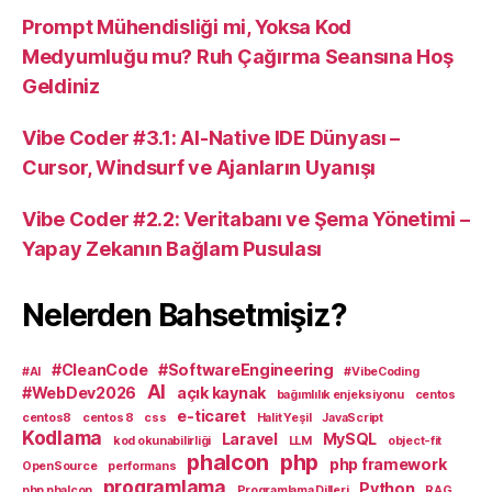
Prompt Mühendisliği mi, Yoksa Kod
Medyumluğu mu? Ruh Çağırma Seansına Hoş
Geldiniz
Vibe Coder #3.1: AI-Native IDE Dünyası –
Cursor, Windsurf ve Ajanların Uyanışı
Vibe Coder #2.2: Veritabanı ve Şema Yönetimi –
Yapay Zekanın Bağlam Pusulası
Nelerden Bahsetmişiz?
#CleanCode
#SoftwareEngineering
#AI
#VibeCoding
AI
#WebDev2026
açık kaynak
bağımlılık enjeksiyonu
centos
e-ticaret
centos8
centos 8
css
Halit Yeşil
JavaScript
Kodlama
Laravel
MySQL
kod okunabilirliği
LLM
object-fit
phalcon
php
php framework
OpenSource
performans
programlama
Python
php phalcon
Programlama Dilleri
RAG