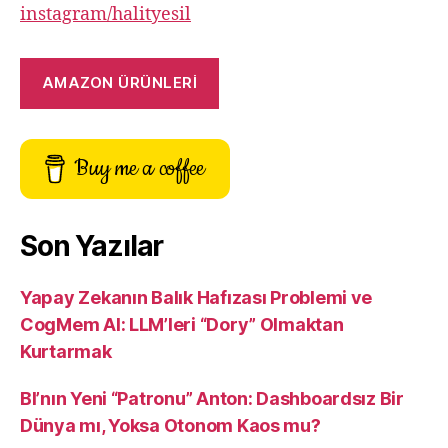
instagram/halityesil
AMAZON ÜRÜNLERİ
Buy me a coffee
Son Yazılar
Yapay Zekanın Balık Hafızası Problemi ve
CogMem AI: LLM’leri “Dory” Olmaktan
Kurtarmak
BI’nın Yeni “Patronu” Anton: Dashboardsız Bir
Dünya mı, Yoksa Otonom Kaos mu?