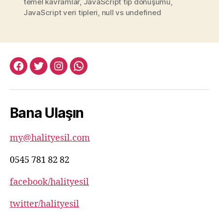
temel kavramlar
,
JavaScript tip dönüşümü
,
JavaScript veri tipleri
,
null vs undefined
facebook:halityesil
twitter:halityesil
instagram:halityesil
whatsapp:0545
781
82
Bana Ulaşın
82
my@halityesil.com
0545 781 82 82
facebook/halityesil
twitter/halityesil