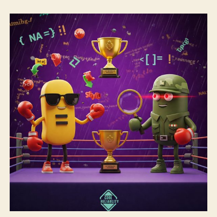
Savaşları:
==
mi,
===
mi?