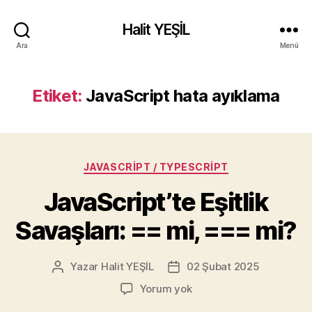
Halit YEŞİL
Ara
Menü
Etiket:
JavaScript hata ayıklama
Kategoriler
JAVASCRIPT / TYPESCRIPT
JavaScript’te Eşitlik
Savaşları: == mi, === mi?
Yazar
Halit YEŞİL
02 Şubat 2025
Yazının
Yazı
yazarı
tarihi
JavaScript’te
Yorum yok
Eşitlik