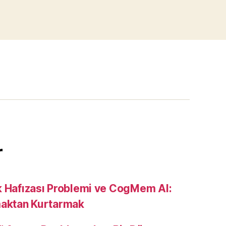
r
k Hafızası Problemi ve CogMem AI:
maktan Kurtarmak