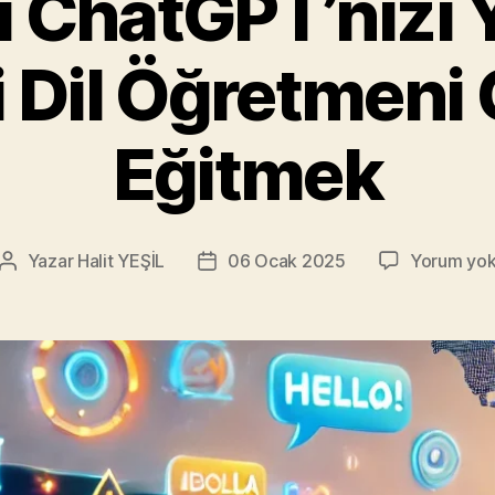
 ChatGPT’nizi 
i Dil Öğretmeni
Eğitmek
Yazar
Halit YEŞİL
06 Ocak 2025
Yorum yo
Yazının
Yazı
yazarı
tarihi