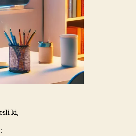
sli ki,
: