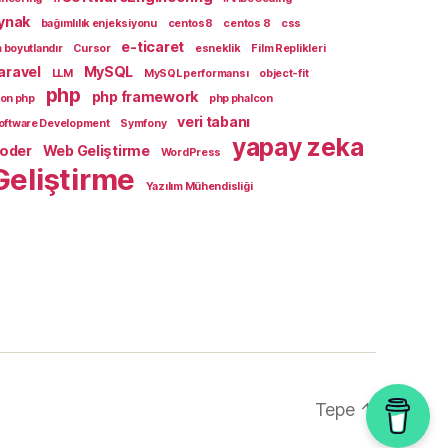
aynak
bağımlılık enjeksiyonu
centos8
centos 8
css
e-ticaret
 boyutlandır
Cursor
esneklik
Film Replikleri
aravel
MySQL
LLM
MySQL performansı
object-fit
php
php framework
con php
php phalcon
veri tabanı
oftware Development
Symfony
yapay zeka
Coder
Web Geliştirme
WordPress
Geliştirme
Yazılım Mühendisliği
Tepe
↑