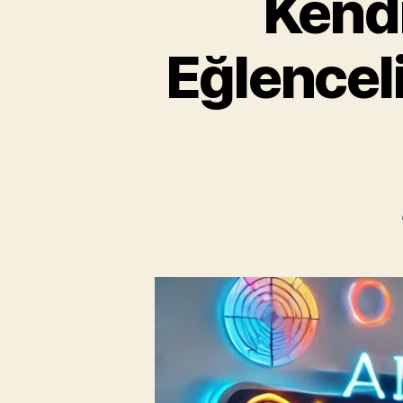
Kendi
Eğlencel