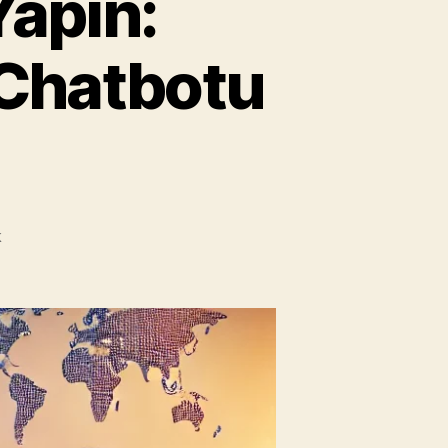
Yapın:
 Chatbotu
Kendi
k
ChatGPT’nizi
Yapın:
Eğlenceli
Dil
Öğretmeni
Chatbotu
Eğitmek