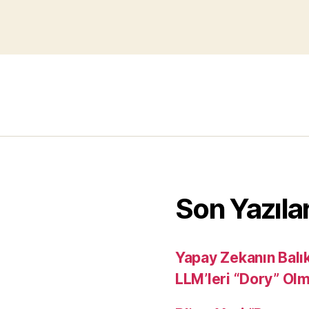
Son Yazıla
Yapay Zekanın Balı
LLM’leri “Dory” Ol