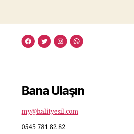
facebook:halityesil
twitter:halityesil
instagram:halityesil
whatsapp:0545
781
82
82
Bana Ulaşın
my@halityesil.com
0545 781 82 82