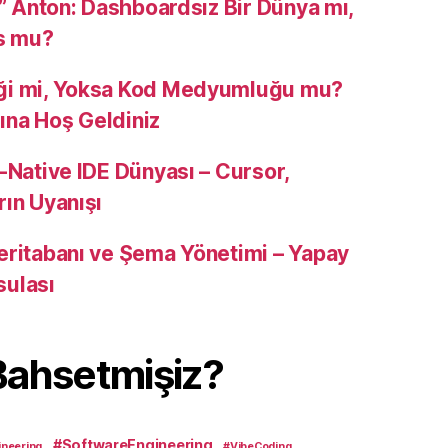
u” Anton: Dashboardsız Bir Dünya mı,
s mu?
ği mi, Yoksa Kod Medyumluğu mu?
na Hoş Geldiniz
-Native IDE Dünyası – Cursor,
rın Uyanışı
eritabanı ve Şema Yönetimi – Yapay
sulası
Bahsetmişiz?
#SoftwareEngineering
neering
#VibeCoding