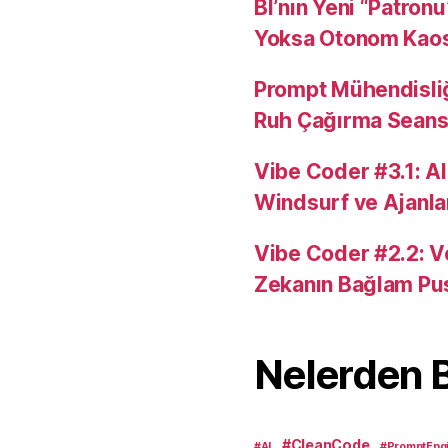
BI’nın Yeni “Patron
Yoksa Otonom Kao
Prompt Mühendisli
Ruh Çağırma Seansı
Vibe Coder #3.1: AI
Windsurf ve Ajanla
Vibe Coder #2.2: V
Zekanın Bağlam Pu
Nelerden 
#CleanCode
#AI
#PromptEngi