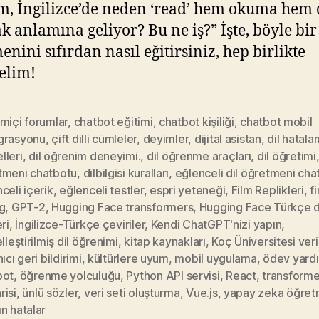
, İngilizce’de neden ‘read’ hem okuma hem 
 anlamına geliyor? Bu ne iş?” İşte, böyle bir 
enini sıfırdan nasıl eğitirsiniz, hep birlikte
elim!
miçi forumlar
,
chatbot eğitimi
,
chatbot kişiliği
,
chatbot mobil
grasyonu
,
çift dilli cümleler
,
deyimler
,
dijital asistan
,
dil hatalar
lleri
,
dil öğrenim deneyimi.
,
dil öğrenme araçları
,
dil öğretimi
tmeni chatbotu
,
dilbilgisi kuralları
,
eğlenceli dil öğretmeni cha
celi içerik
,
eğlenceli testler
,
espri yeteneği
,
Film Replikleri
,
f
g
,
GPT-2
,
Hugging Face transformers
,
Hugging Face Türkçe d
eri
,
İngilizce-Türkçe çeviriler
,
Kendi ChatGPT'nizi yapın
,
elleştirilmiş dil öğrenimi
,
kitap kaynakları
,
Koç Üniversitesi veri
nıcı geri bildirimi
,
kültürlere uyum
,
mobil uygulama
,
ödev yardı
bot
,
öğrenme yolculuğu
,
Python API servisi
,
React
,
transforme
risi
,
ünlü sözler
,
veri seti oluşturma
,
Vue.js
,
yapay zeka öğret
n hatalar