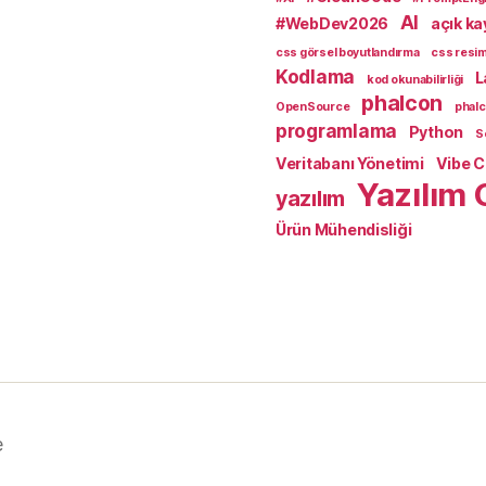
AI
#WebDev2026
açık k
css görsel boyutlandırma
css resim
Kodlama
L
kod okunabilirliği
phalcon
OpenSource
phal
programlama
Python
S
Veritabanı Yönetimi
Vibe 
Yazılım 
yazılım
Ürün Mühendisliği
e