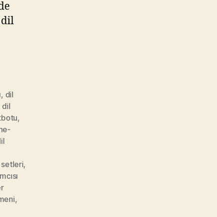
de
dil
ı
,
dil
,
dil
tbotu
,
ine-
il
 setleri
,
mcısı
r
meni
,