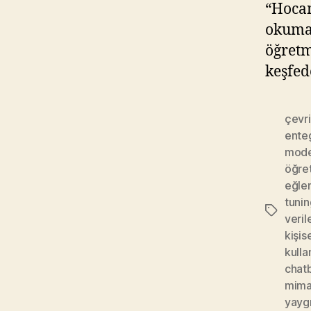
“Hocam
okumak
öğretm
keşfed
çevri
ente
mode
öğre
eğlen
tunin
Etiketler
veril
kişis
kulla
chat
mima
yaygı