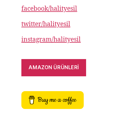
facebook/halityesil
twitter/halityesil
instagram/halityesil
AMAZON ÜRÜNLERİ
Buy me a coffee