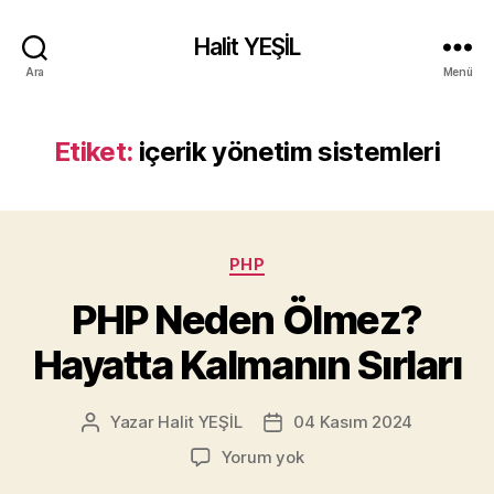
Halit YEŞİL
Ara
Menü
Etiket:
içerik yönetim sistemleri
Kategoriler
PHP
PHP Neden Ölmez?
Hayatta Kalmanın Sırları
Yazar
Halit YEŞİL
04 Kasım 2024
Yazının
Yazı
yazarı
tarihi
PHP
Yorum yok
Neden