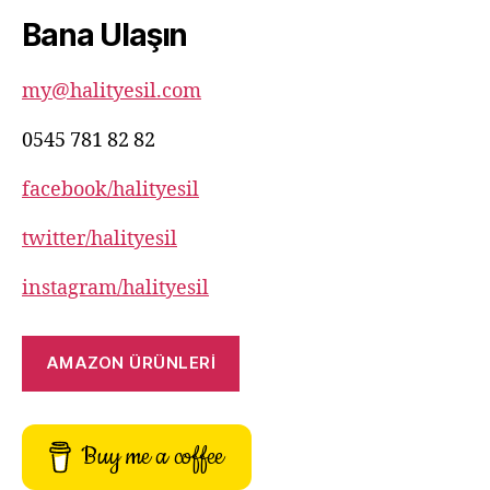
82
Bana Ulaşın
82
my@halityesil.com
0545 781 82 82
facebook/halityesil
twitter/halityesil
instagram/halityesil
AMAZON ÜRÜNLERİ
Buy me a coffee