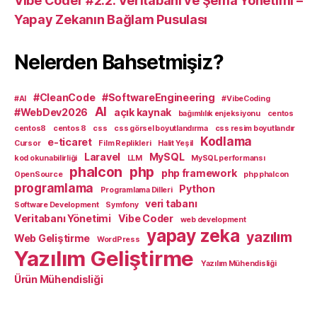
Vibe Coder #2.2: Veritabanı ve Şema Yönetimi –
Yapay Zekanın Bağlam Pusulası
Nelerden Bahsetmişiz?
#CleanCode
#SoftwareEngineering
#AI
#VibeCoding
AI
#WebDev2026
açık kaynak
bağımlılık enjeksiyonu
centos
centos8
centos 8
css
css görsel boyutlandırma
css resim boyutlandır
Kodlama
e-ticaret
Cursor
Film Replikleri
Halit Yeşil
Laravel
MySQL
kod okunabilirliği
LLM
MySQL performansı
phalcon
php
php framework
OpenSource
php phalcon
programlama
Python
Programlama Dilleri
veri tabanı
Software Development
Symfony
Veritabanı Yönetimi
Vibe Coder
web development
yapay zeka
yazılım
Web Geliştirme
WordPress
Yazılım Geliştirme
Yazılım Mühendisliği
Ürün Mühendisliği