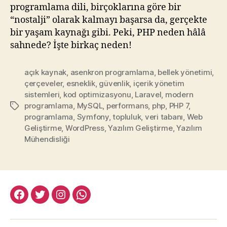
programlama dili, birçoklarına göre bir
“nostalji” olarak kalmayı başarsa da, gerçekte
bir yaşam kaynağı gibi. Peki, PHP neden hâlâ
sahnede? İşte birkaç neden!
açık kaynak
,
asenkron programlama
,
bellek yönetimi
,
çerçeveler
,
esneklik
,
güvenlik
,
içerik yönetim
sistemleri
,
kod optimizasyonu
,
Laravel
,
modern
programlama
,
MySQL
,
performans
,
php
,
PHP 7
,
Etiketler
programlama
,
Symfony
,
topluluk
,
veri tabanı
,
Web
Geliştirme
,
WordPress
,
Yazılım Geliştirme
,
Yazılım
Mühendisliği
facebook:halityesil
twitter:halityesil
instagram:halityesil
whatsapp:0545
781