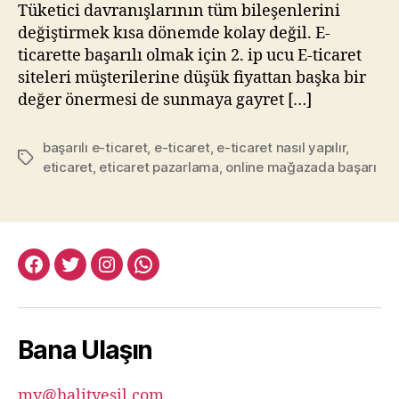
Tüketici davranışlarının tüm bileşenlerini
değiştirmek kısa dönemde kolay değil. E-
ticarette başarılı olmak için 2. ip ucu E-ticaret
siteleri müşterilerine düşük fiyattan başka bir
değer önermesi de sunmaya gayret […]
başarılı e-ticaret
,
e-ticaret
,
e-ticaret nasıl yapılır
,
Etiketler
eticaret
,
eticaret pazarlama
,
online mağazada başarı
facebook:halityesil
twitter:halityesil
instagram:halityesil
whatsapp:0545
781
82
Bana Ulaşın
82
my@halityesil.com