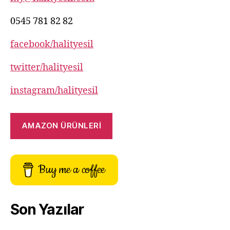
0545 781 82 82
facebook/halityesil
twitter/halityesil
instagram/halityesil
AMAZON ÜRÜNLERİ
Buy me a coffee
Son Yazılar