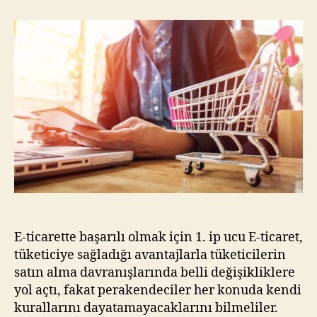
başarılı
olmak
için
15
ip
ucu
E-ticarette başarılı olmak için 1. ip ucu E-ticaret,
tüketiciye sağladığı avantajlarla tüketicilerin
satın alma davranışlarında belli değişikliklere
yol açtı, fakat perakendeciler her konuda kendi
kurallarını dayatamayacaklarını bilmeliler.