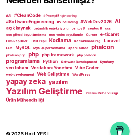
Nelerden Bahsetmişiz?
#CleanCode
#AI
#PromptEngineering
AI
#SoftwareEngineering
#WebDev2026
#VibeCoding
açık kaynak
bağımlılık enjeksiyonu
centos8
centos 8
css
e-ticaret
css görsel boyutlandırma
css resim boyutlandır
Cursor
Kodlama
Laravel
Film Replikleri
Halit Yeşil
kod okunabilirliği
phalcon
MySQL
LLM
MySQL performansı
OpenSource
php
php framework
phalcon php
php phalcon
programlama
Python
Software Development
Symfony
veri tabanı
Veritabanı Yönetimi
Vibe Coder
Web Geliştirme
web development
WordPress
yapay zeka
yazılım
Yazılım Geliştirme
Yazılım Mühendisliği
Ürün Mühendisliği
© 2026
Halit YEŞİL
Yukarı
↑