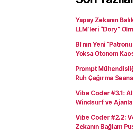
Yapay Zekanın Balı
LLM’leri “Dory” Ol
BI’nın Yeni “Patron
Yoksa Otonom Kao
Prompt Mühendisli
Ruh Çağırma Seansı
Vibe Coder #3.1: AI
Windsurf ve Ajanla
Vibe Coder #2.2: V
Zekanın Bağlam Pu