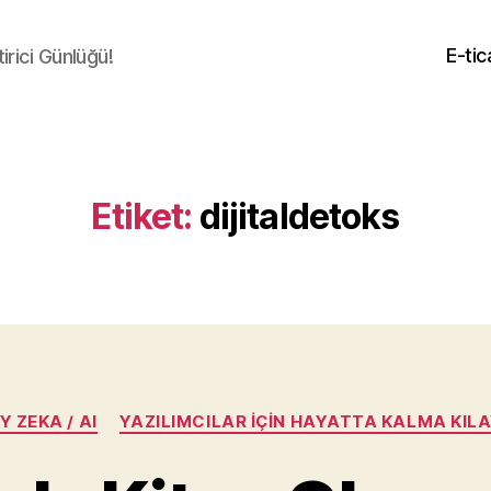
E-tic
irici Günlüğü!
Etiket:
dijitaldetoks
Kategoriler
 ZEKA / AI
YAZILIMCILAR İÇIN HAYATTA KALMA KIL