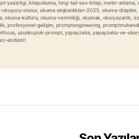
pt-yazarligi
,
kitapokuma
,
long-tail-seo-kitap
,
metin-anlama
,
n-okuyucu-olunur
,
okuma-alışkanlıkları-2025
,
okuma-disiplini
,
s
,
okuma-kültürü
,
okuma-verimliliği
,
okumak
,
okuryazarlik
,
öz
lik
,
profesyonel-gelişim
,
promptengineering
,
promptmuhendis
enfocus
,
uzunkuyruk-prompt
,
yapayzeka
,
yapayzeka-ve-okury
ici-endüstri
Son Yazıla