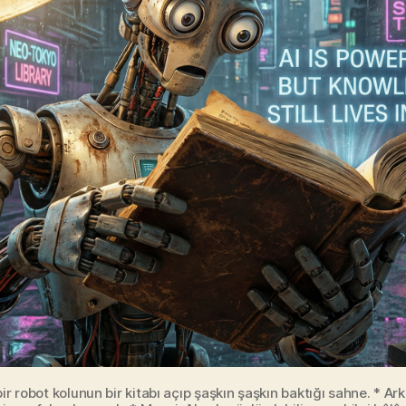
ir robot kolunun bir kitabı açıp şaşkın şaşkın baktığı sahne. * Ar