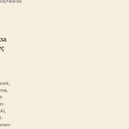
 sayfalarda.
ksa
eç
work
,
uma
,
t-
in-
AI
,
l-
lenen-