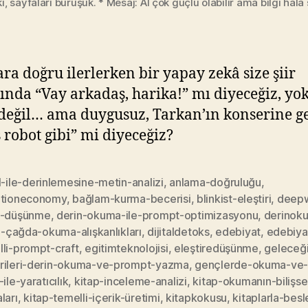
i, sayfaları buruşuk. * Mesaj: AI çok güçlü olabilir ama bilgi hâlâ
ara doğru ilerlerken bir yapay zekâ size şiir
ında “Vay arkadaş, harika!” mı diyeceğiz, yo
değil… ama duygusuz, Tarkan’ın konserine g
 robot gibi” mi diyeceğiz?
I-ile-derinlemesine-metin-analizi
,
anlama-doğruluğu
,
ntioneconomy
,
bağlam-kurma-becerisi
,
blinkist-eleştiri
,
deep
n-düşünme
,
derin-okuma-ile-prompt-optimizasyonu
,
derinok
al-çağda-okuma-alışkanlıkları
,
dijitaldetoks
,
edebiyat
,
edebiya
lli-prompt-craft
,
egitimteknolojisi
,
eleştiredüşünme
,
geleceğ
rileri-derin-okuma-ve-prompt-yazma
,
gençlerde-okuma-ve-
-ile-yaratıcılık
,
kitap-inceleme-analizi
,
kitap-okumanın-bilişse
ları
,
kitap-temelli-içerik-üretimi
,
kitapkokusu
,
kitaplarla-bes