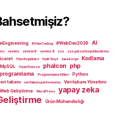
Bahsetmişiz?
AI
eEngineering
#WebDev2026
#VibeCoding
onu
centos
centos8
centos 8
css
css görsel boyutlandırma
Kodlama
icaret
Film Replikleri
Halit Yeşil
JavaScript
phalcon
php
MySQL
OpenSource
programlama
Python
Programlama Dilleri
eri tabanı
Veritabanı Yönetimi
veritabanı performansı
yapay zeka
Web Geliştirme
WordPress
Geliştirme
Ürün Mühendisliği