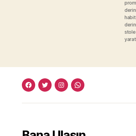
prom
deri
habit
derin
stol
yarat
facebook:halityesil
twitter:halityesil
instagram:halityesil
whatsapp:0545
781
82
82
Bana Ulaşın