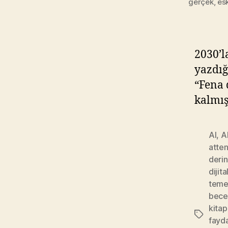
gerçek, esk
2030’l
yazdığ
“Fena 
kalmış
AI
,
A
atte
deri
dijit
teme
bece
kitap
Etiketler
fayda