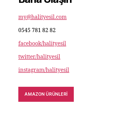
my@halityesil.com
0545 781 82 82
facebook/halityesil
twitter/halityesil
instagram/halityesil
AMAZON ÜRÜNLERİ