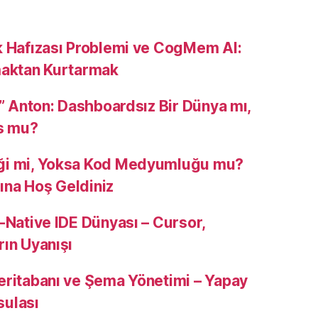
k Hafızası Problemi ve CogMem AI:
maktan Kurtarmak
u” Anton: Dashboardsız Bir Dünya mı,
s mu?
ği mi, Yoksa Kod Medyumluğu mu?
na Hoş Geldiniz
-Native IDE Dünyası – Cursor,
rın Uyanışı
eritabanı ve Şema Yönetimi – Yapay
sulası