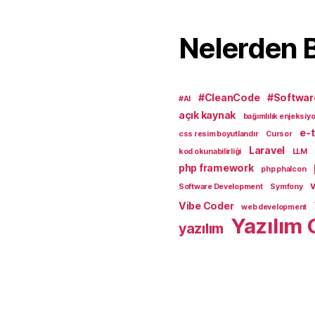
Nelerden 
#CleanCode
#Softwar
#AI
açık kaynak
bağımlılık enjeksiy
e-t
css resim boyutlandır
Cursor
Laravel
kod okunabilirliği
LLM
php framework
php phalcon
v
Software Development
Symfony
Vibe Coder
web development
Yazılım 
yazılım