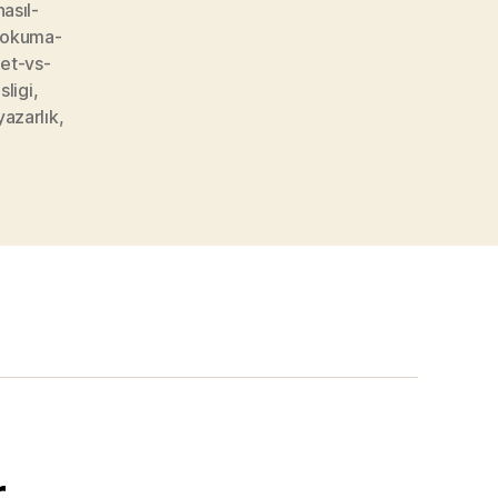
nasıl-
okuma-
et-vs-
ligi
,
azarlık
,
r