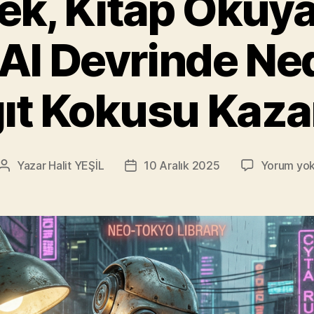
ek, Kitap Okuya
 AI Devrinde Ne
ıt Kokusu Kaza
Yazar
Halit YEŞİL
10 Aralık 2025
Yorum yo
Yazının
Yazı
yazarı
tarihi