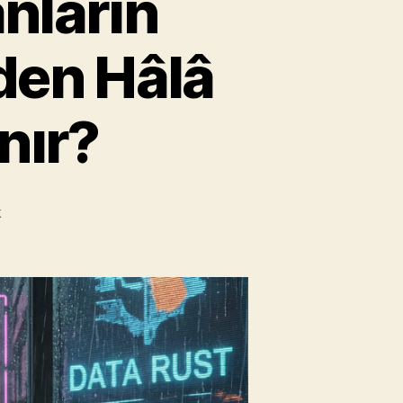
nların
den Hâlâ
nır?
Gelecek,
k
Kitap
Okuyanların
Olacak:
AI
Devrinde
Neden
Hâlâ
Kağıt