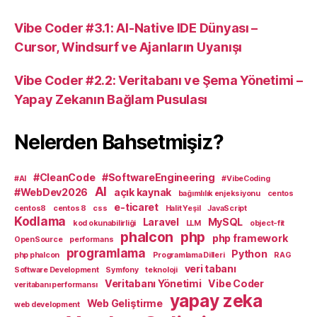
Vibe Coder #3.1: AI-Native IDE Dünyası –
Cursor, Windsurf ve Ajanların Uyanışı
Vibe Coder #2.2: Veritabanı ve Şema Yönetimi –
Yapay Zekanın Bağlam Pusulası
Nelerden Bahsetmişiz?
#CleanCode
#SoftwareEngineering
#AI
#VibeCoding
AI
#WebDev2026
açık kaynak
bağımlılık enjeksiyonu
centos
e-ticaret
centos8
centos 8
css
Halit Yeşil
JavaScript
Kodlama
Laravel
MySQL
kod okunabilirliği
LLM
object-fit
phalcon
php
php framework
OpenSource
performans
programlama
Python
php phalcon
Programlama Dilleri
RAG
veri tabanı
Software Development
Symfony
teknoloji
Veritabanı Yönetimi
Vibe Coder
veritabanı performansı
yapay zeka
Web Geliştirme
web development