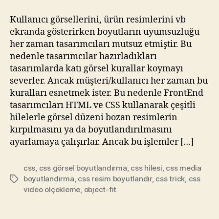
CSS
Resimleri
Kullanıcı görsellerini, ürün resimlerini vb
Ölçeklendirmek
ekranda gösterirken boyutların uyumsuzluğu
her zaman tasarımcıları mutsuz etmiştir. Bu
nedenle tasarımcılar hazırladıkları
tasarımlarda katı görsel kurallar koymayı
severler. Ancak müşteri/kullanıcı her zaman bu
kuralları esnetmek ister. Bu nedenle FrontEnd
tasarımcıları HTML ve CSS kullanarak çeşitli
hilelerle görsel düzeni bozan resimlerin
kırpılmasını ya da boyutlandırılmasını
ayarlamaya çalışırlar. Ancak bu işlemler […]
css
,
css görsel boyutlandırma
,
css hilesi
,
css media
boyutlandırma
,
css resim boyutlandır
,
css trick
,
css
Etiketler
video ölçekleme
,
object-fit