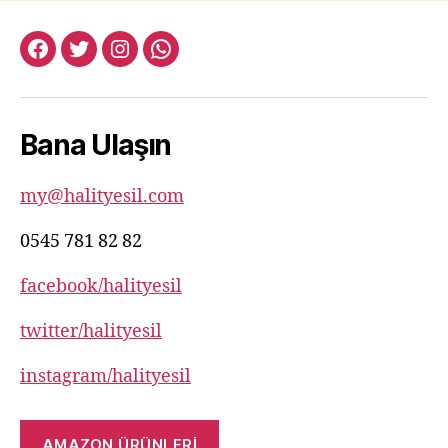
facebook:halityesil
twitter:halityesil
instagram:halityesil
whatsapp:0545
781
82
Bana Ulaşın
82
my@halityesil.com
0545 781 82 82
facebook/halityesil
twitter/halityesil
instagram/halityesil
AMAZON ÜRÜNLERİ