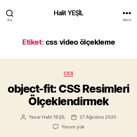
Halit YEŞİL
Ara
Menü
Etiket:
css video ölçekleme
Kategoriler
CSS
object-fit: CSS Resimleri
Ölçeklendirmek
Yazar
Halit YEŞİL
27 Ağustos 2020
Yazının
Yazı
yazarı
tarihi
object-
Yorum yok
fit: