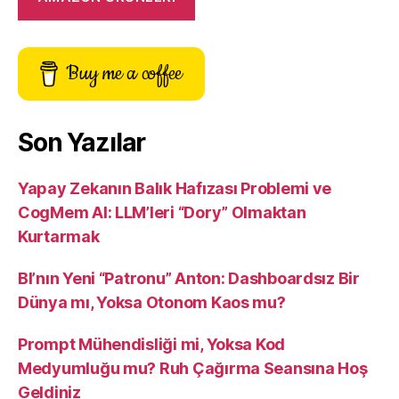
Buy me a coffee
Son Yazılar
Yapay Zekanın Balık Hafızası Problemi ve
CogMem AI: LLM’leri “Dory” Olmaktan
Kurtarmak
BI’nın Yeni “Patronu” Anton: Dashboardsız Bir
Dünya mı, Yoksa Otonom Kaos mu?
Prompt Mühendisliği mi, Yoksa Kod
Medyumluğu mu? Ruh Çağırma Seansına Hoş
Geldiniz