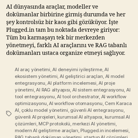
AI dünyasında araçlar, modeller ve
dokümanlar birbirine girmiş durumda ve her
şey kontrolsüz bir kaos gibi gözüküyor. İşte
Plugged.in tam bu noktada devreye giriyor:
Tüm bu karmaşayı tek bir merkezden
yönetmeyi, farklı AI araçlarını ve RAG tabanlı
dokümanları ustaca organize etmeyi sağlıyor.
AI araç yönetimi
,
AI deneyimi iyileştirme
,
AI
ekosistem yönetimi
,
AI geliştirici araçları
,
AI model
entegrasyonu
,
AI platform incelemesi
,
AI proje
yönetimi
,
AI RAG altyapısı
,
AI sistem entegrasyonu
,
AI
tool entegrasyonu
,
AI tool orchestrator
,
AI workflow
optimizasyonu
,
AI workflow otomasyonu
,
Cem Karaca
AI
,
çoklu model yönetimi
,
güvenli AI entegrasyonu
,
Etiketler
güvenli AI projeleri
,
kurumsal AI altyapısı
,
kurumsal AI
çözümleri
,
MCP protokolü
,
merkezi AI yönetimi
,
modern AI geliştirme araçları
,
Plugged.in incelemesi
,
RAG tabanlı doküman yönetimi
,
startup AI çözümleri
,