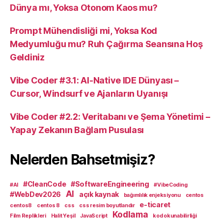
Dünya mı, Yoksa Otonom Kaos mu?
Prompt Mühendisliği mi, Yoksa Kod
Medyumluğu mu? Ruh Çağırma Seansına Hoş
Geldiniz
Vibe Coder #3.1: AI-Native IDE Dünyası –
Cursor, Windsurf ve Ajanların Uyanışı
Vibe Coder #2.2: Veritabanı ve Şema Yönetimi –
Yapay Zekanın Bağlam Pusulası
Nelerden Bahsetmişiz?
#CleanCode
#SoftwareEngineering
#AI
#VibeCoding
AI
#WebDev2026
açık kaynak
bağımlılık enjeksiyonu
centos
e-ticaret
centos8
centos 8
css
css resim boyutlandır
Kodlama
Film Replikleri
Halit Yeşil
JavaScript
kod okunabilirliği