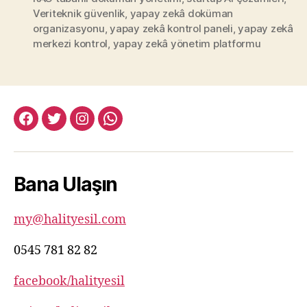
Veriteknik güvenlik
,
yapay zekâ doküman
organizasyonu
,
yapay zekâ kontrol paneli
,
yapay zekâ
merkezi kontrol
,
yapay zekâ yönetim platformu
facebook:halityesil
twitter:halityesil
instagram:halityesil
whatsapp:0545
781
82
Bana Ulaşın
82
my@halityesil.com
0545 781 82 82
facebook/halityesil