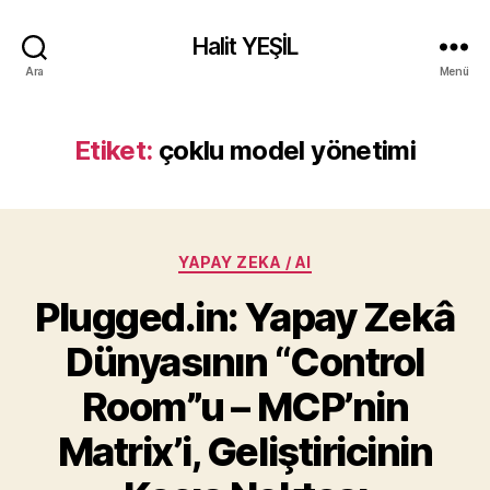
Halit YEŞİL
Ara
Menü
Etiket:
çoklu model yönetimi
Kategoriler
YAPAY ZEKA / AI
Plugged.in: Yapay Zekâ
Dünyasının “Control
Room”u – MCP’nin
Matrix’i, Geliştiricinin