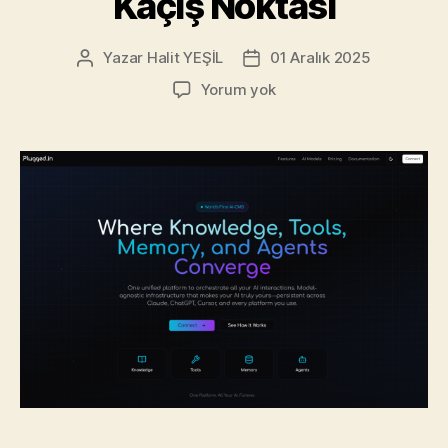
Kaçış Noktası
Yazar
Halit YEŞİL
01 Aralık 2025
Yazının
Yazı
yazarı
tarihi
Plugged.in:
Yorum yok
Yapay
Zekâ
Dünyasının
“Control
Room”u
–
MCP’nin
Matrix’i,
Geliştiricinin
Kaçış
Noktası