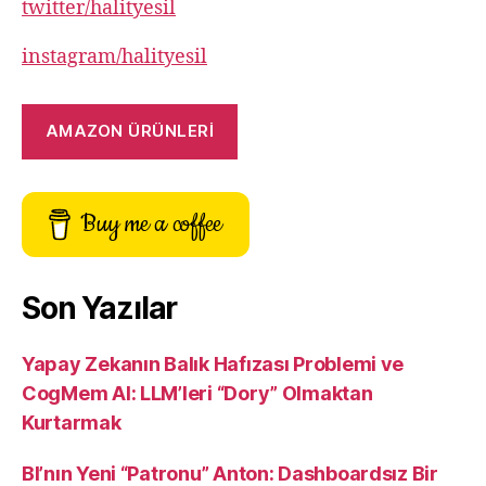
twitter/halityesil
instagram/halityesil
AMAZON ÜRÜNLERİ
Buy me a coffee
Son Yazılar
Yapay Zekanın Balık Hafızası Problemi ve
CogMem AI: LLM’leri “Dory” Olmaktan
Kurtarmak
BI’nın Yeni “Patronu” Anton: Dashboardsız Bir