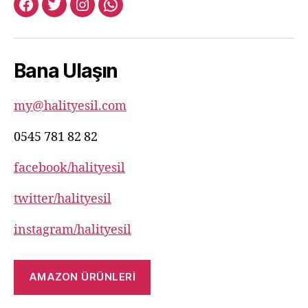
facebook:halityesil
twitter:halityesil
instagram:halityesil
whatsapp:0545
781
82
Bana Ulaşın
82
my@halityesil.com
0545 781 82 82
facebook/halityesil
twitter/halityesil
instagram/halityesil
AMAZON ÜRÜNLERİ