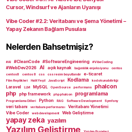
Cursor, Windsurf ve Ajanların Uyanışı
Vibe Coder #2.2: Veritabanı ve Şema Yönetimi –
Yapay Zekanın Bağlam Pusulası
Nelerden Bahsetmişiz?
#CleanCode
#SoftwareEngineering
#AI
#VibeCoding
AI
#WebDev2026
açık kaynak
bağımlılık enjeksiyonu
centos
e-ticaret
centos8
centos 8
css
css resim boyutlandır
Kodlama
Film Replikleri
Halit Yeşil
JavaScript
kod okunabilirliği
phalcon
Laravel
MySQL
LLM
OpenSource
performans
php
programlama
php framework
php phalcon
Python
Programlama Dilleri
RAG
Software Development
Symfony
veri tabanı
Veritabanı Yönetimi
veritabanı performansı
Vibe Coder
Web Geliştirme
web development
yapay zeka
yazılım
Yazılım Geliştirme
Yazılım Projeleri