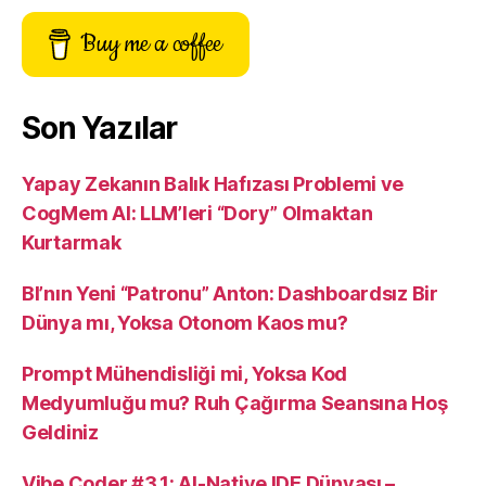
Buy me a coffee
Son Yazılar
Yapay Zekanın Balık Hafızası Problemi ve
CogMem AI: LLM’leri “Dory” Olmaktan
Kurtarmak
BI’nın Yeni “Patronu” Anton: Dashboardsız Bir
Dünya mı, Yoksa Otonom Kaos mu?
Prompt Mühendisliği mi, Yoksa Kod
Medyumluğu mu? Ruh Çağırma Seansına Hoş
Geldiniz
Vibe Coder #3.1: AI-Native IDE Dünyası –