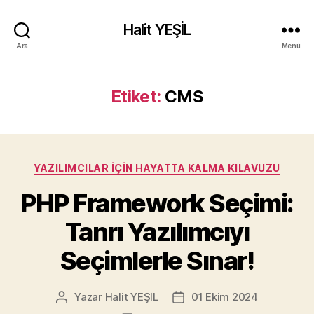
Halit YEŞİL
Ara
Menü
Etiket:
CMS
Kategoriler
YAZILIMCILAR İÇIN HAYATTA KALMA KILAVUZU
PHP Framework Seçimi:
Tanrı Yazılımcıyı
Seçimlerle Sınar!
Yazar
Halit YEŞİL
01 Ekim 2024
Yazının
Yazı
yazarı
tarihi