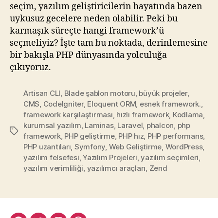
seçim, yazılım geliştiricilerin hayatında bazen
uykusuz gecelere neden olabilir. Peki bu
karmaşık süreçte hangi framework’ü
seçmeliyiz? İşte tam bu noktada, derinlemesine
bir bakışla PHP dünyasında yolculuğa
çıkıyoruz.
Artisan CLI
,
Blade şablon motoru
,
büyük projeler
,
CMS
,
CodeIgniter
,
Eloquent ORM
,
esnek framework.
,
framework karşılaştırması
,
hızlı framework
,
Kodlama
,
kurumsal yazılım
,
Laminas
,
Laravel
,
phalcon
,
php
Etiketler
framework
,
PHP geliştirme
,
PHP hız
,
PHP performans
,
PHP uzantıları
,
Symfony
,
Web Geliştirme
,
WordPress
,
yazılım felsefesi
,
Yazılım Projeleri
,
yazılım seçimleri
,
yazılım verimliliği
,
yazılımcı araçları
,
Zend