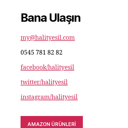
Bana Ulaşın
my@halityesil.com
0545 781 82 82
facebook/halityesil
twitter/halityesil
instagram/halityesil
AMAZON ÜRÜNLERİ