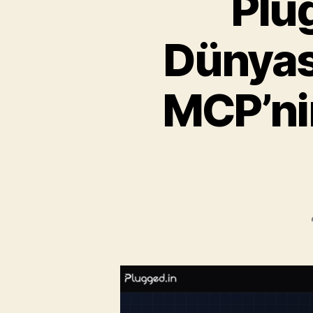
Plu
Dünyas
MCP’nin