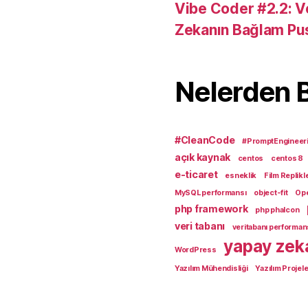
Vibe Coder #2.2: V
Zekanın Bağlam Pu
Nelerden 
#CleanCode
#PromptEngineer
açık kaynak
centos
centos 8
e-ticaret
esneklik
Film Replikle
MySQL performansı
object-fit
Op
php framework
php phalcon
veri tabanı
veritabanı performan
yapay zek
WordPress
Yazılım Mühendisliği
Yazılım Projele