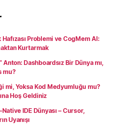
r
k Hafızası Problemi ve CogMem AI:
maktan Kurtarmak
u” Anton: Dashboardsız Bir Dünya mı,
s mu?
ği mi, Yoksa Kod Medyumluğu mu?
na Hoş Geldiniz
-Native IDE Dünyası – Cursor,
rın Uyanışı