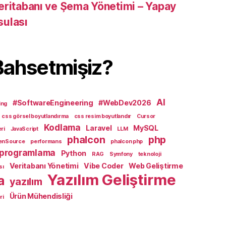
eritabanı ve Şema Yönetimi – Yapay
sulası
Bahsetmişiz?
AI
#SoftwareEngineering
#WebDev2026
ing
css görsel boyutlandırma
css resim boyutlandır
Cursor
Kodlama
Laravel
MySQL
ri
JavaScript
LLM
phalcon
php
enSource
performans
phalcon php
programlama
Python
RAG
Symfony
teknoloji
Veritabanı Yönetimi
Vibe Coder
Web Geliştirme
sı
Yazılım Geliştirme
a
yazılım
Ürün Mühendisliği
ri