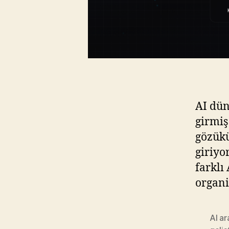
AI dün
girmiş
gözükü
giriyo
farklı
organi
AI ar