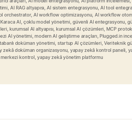
irici araçları
,
AI model entegrasyonu
,
AI platform incelemesi
timi
,
AI RAG altyapısı
,
AI sistem entegrasyonu
,
AI tool entegr
ol orchestrator
,
AI workflow optimizasyonu
,
AI workflow oto
Karaca AI
,
çoklu model yönetimi
,
güvenli AI entegrasyonu
,
gü
leri
,
kurumsal AI altyapısı
,
kurumsal AI çözümleri
,
MCP protok
ezi AI yönetimi
,
modern AI geliştirme araçları
,
Plugged.in inc
tabanlı doküman yönetimi
,
startup AI çözümleri
,
Veriteknik g
y zekâ doküman organizasyonu
,
yapay zekâ kontrol paneli
,
y
 merkezi kontrol
,
yapay zekâ yönetim platformu