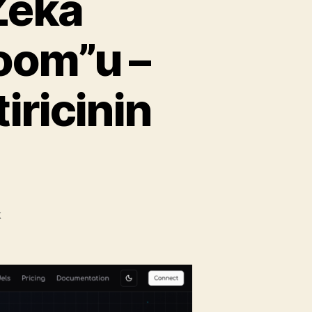
Zekâ
oom”u –
iricinin
Plugged.in:
k
Yapay
Zekâ
Dünyasının
“Control
Room”u