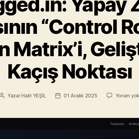
gged.in: Yapay 
ının “Control R
 Matrix’i, Gelişt
Kaçış Noktası
Yazar
Halit YEŞİL
01 Aralık 2025
Yorum yo
Yazının
Yazı
yazarı
tarihi