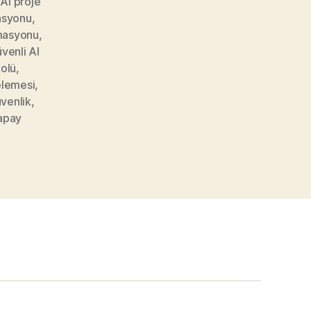
,
AI proje
asyonu
,
masyonu
,
venli AI
olü
,
elemesi
,
üvenlik
,
apay