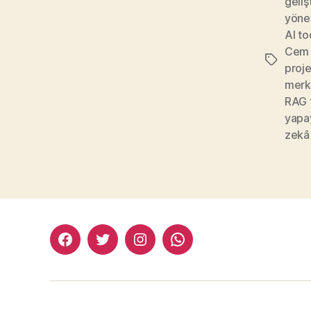
gelişt
yöne
AI to
Cem 
Etiketler
proje
merk
RAG 
yapa
zekâ
facebook:halityesil
twitter:halityesil
instagram:halityesil
whatsapp:0545
781
82
82