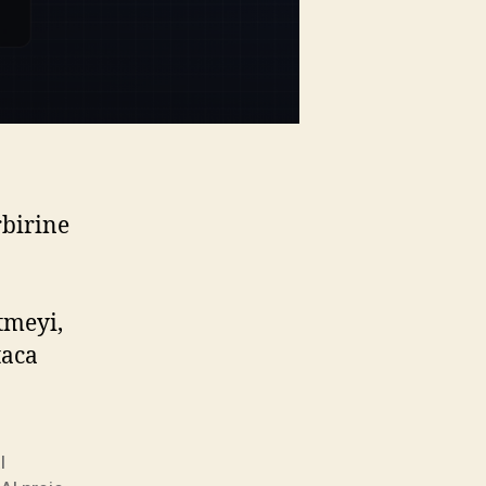
rbirine
tmeyi,
taca
I