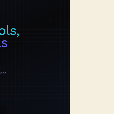
–
MCP’nin
Matrix’i,
Geliştiricinin
Kaçış
Noktası