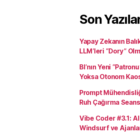
Son Yazıla
Yapay Zekanın Balı
LLM’leri “Dory” Ol
BI’nın Yeni “Patron
Yoksa Otonom Kao
Prompt Mühendisli
Ruh Çağırma Seansı
Vibe Coder #3.1: AI
Windsurf ve Ajanla